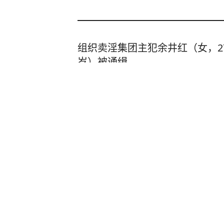
组织卖淫集团主犯余井红（女，2
岁）被通缉
南方都市报
3
评论
4小时前
全国第5次！罕见野生白化毛冠
看看新闻
11小时前
贵州4岁自闭症男童走失80小时
骗取家属钱财，警方已将其拘留