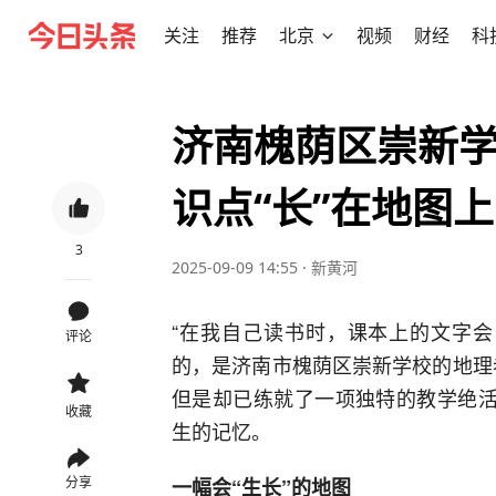
关注
推荐
北京
视频
财经
科
济南槐荫区崇新
识点“长”在地图
3
2025-09-09 14:55
·
新黄河
“在我自己读书时，课本上的文字会
评论
的，是济南市槐荫区崇新学校的地理老
但是却已练就了一项独特的教学绝活
收藏
生的记忆。
分享
一幅会“生长”的地图