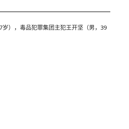
7岁），毒品犯罪集团主犯王开坚（男，39
鹿，现身贵州雷公山
后获救，一男子趁火打劫