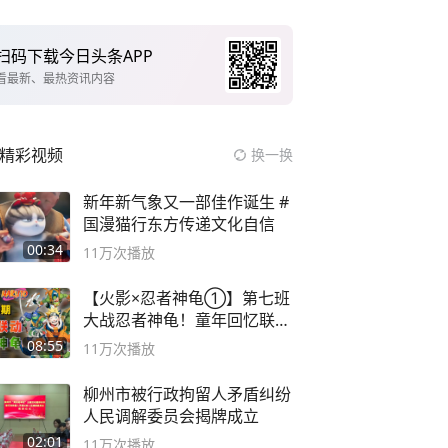
扫码下载今日头条APP
看最新、最热资讯内容
精彩视频
换一换
新年新气象又一部佳作诞生 #
国漫猫行东方传递文化自信
00:34
11万
次播放
【火影×忍者神龟①】第七班
大战忍者神龟！童年回忆联动
论武？
08:55
11万
次播放
柳州市被行政拘留人矛盾纠纷
人民调解委员会揭牌成立
02:01
11万
次播放