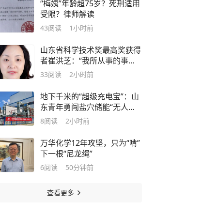
“梅姨”年龄超75岁？死刑适用
受限？律师解读
43
阅读
1小时前
山东省科学技术奖最高奖获得
者崔洪芝：“我所从事的事
业，就是为海洋强国建设添砖
33
阅读
2小时前
加瓦”
地下千米的“超级充电宝”：山
东青年勇闯盐穴储能“无人
区”| 青春当先开新局
8
阅读
2小时前
万华化学12年攻坚，只为“啃”
下一根“尼龙绳”
6
阅读
50分钟前
查看更多