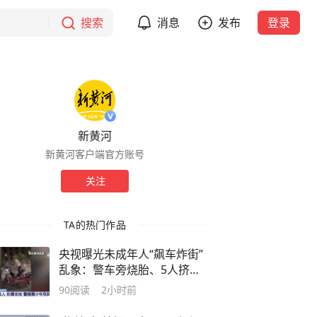
搜索
消息
发布
登录
新黄河
新黄河客户端官方账号
关注
TA的热门作品
央视曝光未成年人“飙车炸街”
乱象：警车旁烧胎、5人挤骑
电动车、改装电摩炫技，多地
90
阅读
2小时前
交警开展查处