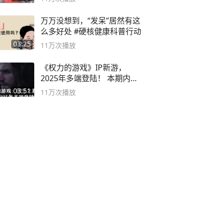
万万没想到，“发呆”居然有这
么多好处 #硬核健康科普行动
03:25
11万
次播放
《权力的游戏》IP新游，
2025年多端登陆！ 本期内容
概要
03:51
11万
次播放