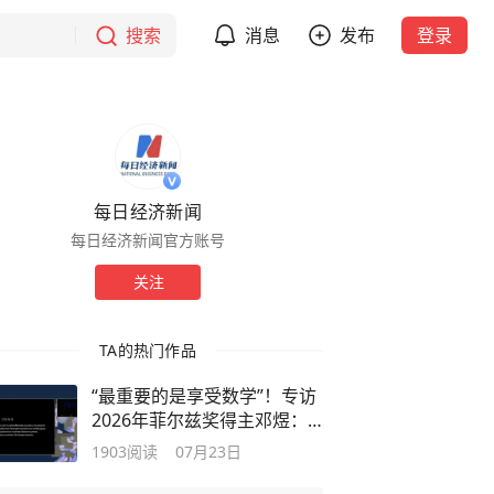
搜索
消息
发布
登录
每日经济新闻
每日经济新闻官方账号
关注
TA的热门作品
“最重要的是享受数学”！专访
2026年菲尔兹奖得主邓煜：
中国数学家“出圈”，是厚积薄
1903
阅读
07月23日
发的结果