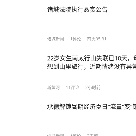
诸城法院执行悬赏公告
诸城新闻
1
评论
前天05:31
22岁女生南太行山失联已10天
想到山里旅行，近期情绪没有异
新黄河
11
评论
2小时前
承德解锁暑期经济夏日“流量”变“
纵览新闻
1
评论
7天前