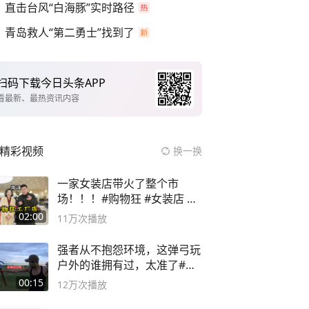
直击台风“白海豚”实时路径
青岛救人“第二勇士”找到了
扫码下载今日头条APP
看最新、最热资讯内容
精彩视频
换一换
一家女装店带火了整个市
场！！！#购物狂 #女装店 #
高品质女装
02:00
11万
次播放
强者从不抱怨环境，这弹弓玩
户外的谁拥有过，太准了#弹
弓#户外
00:15
12万
次播放