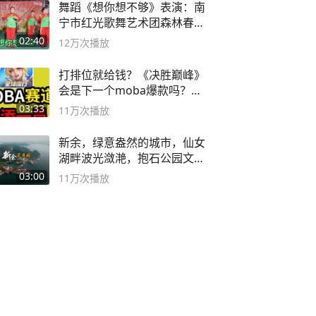
舞蹈《想你想不够》表演：南
宁市红光歌舞艺术团森林春红
舞蹈队。
02:40
12万
次播放
打排位就给钱？《决胜巅峰》
会是下一个moba爆款吗？#
决胜巅峰
03:33
11万
次播放
新余，绿意盎然的城市，仙女
湖畔波光潋滟，抱石公园文化
深邃……
03:00
11万
次播放