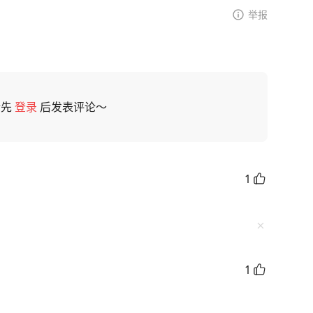
举报
请先
登录
后发表评论～
1
1