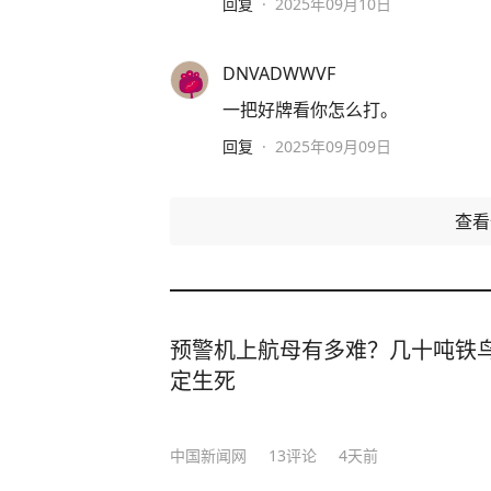
回复
·
2025年09月10日
DNVADWWVF
一把好牌看你怎么打。
回复
·
2025年09月09日
查
预警机上航母有多难？几十吨铁鸟
定生死
中国新闻网
13
评论
4天前