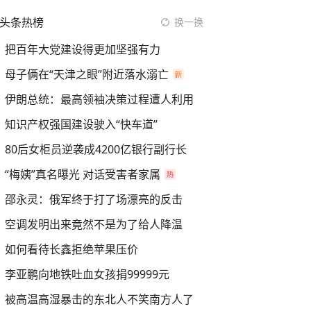
头条热榜
换一换
把百年大党建设得更加坚强有力
母子俩在“天津之眼”附近落水溺亡
伊朗总统：最高领袖决策过程遭人利用
知识产权强国建设驶入“快车道”
80后女柜员逆袭成4200亿银行副行长
“梅姨”真名曝光 对话受害者家属
邵永灵：俄军终于打了场漂亮的反击
空调发明出来竟然不是为了给人降温
如何看待长鑫拒绝苹果压价
李亚鹏向地铁吐血女孩捐99999元
被高温高湿暴击的东北人不笑南方人了