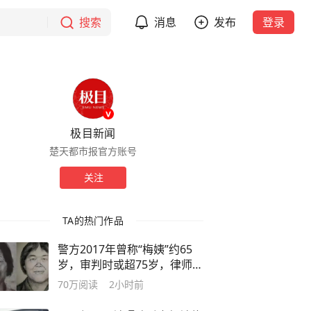
搜索
消息
发布
登录
极目新闻
楚天都市报官方账号
关注
TA的热门作品
警方2017年曾称“梅姨”约65
岁，审判时或超75岁，律师解
读：满75周岁不适用死刑，以
70万
阅读
2小时前
特别残忍手段致人死亡的除外