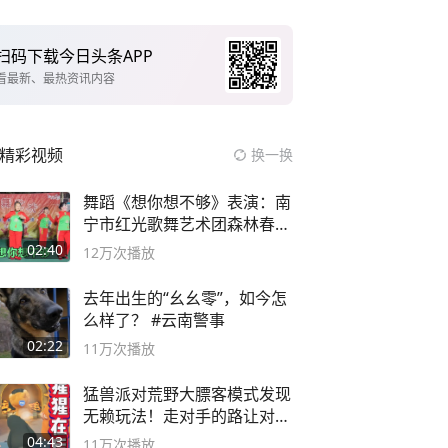
扫码下载今日头条APP
看最新、最热资讯内容
精彩视频
换一换
舞蹈《想你想不够》表演：南
宁市红光歌舞艺术团森林春红
舞蹈队。
02:40
12万
次播放
去年出生的“幺幺零”，如今怎
么样了？ #云南警事
02:22
11万
次播放
猛兽派对荒野大膘客模式发现
无赖玩法！走对手的路让对手
无路可走
04:43
11万
次播放