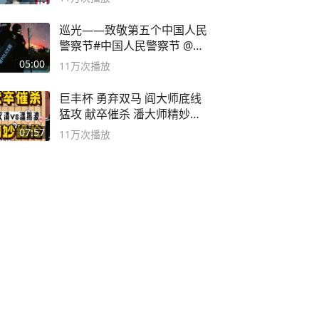
巡光——致敬第五个中国人民
警察节#中国人民警察节 @抖
音小助手
05:00
11万
次播放
巨丰杯 勇弃双马 阎大师底线
猛攻 献卒催杀 潘大师精妙入
局
07:57
11万
次播放