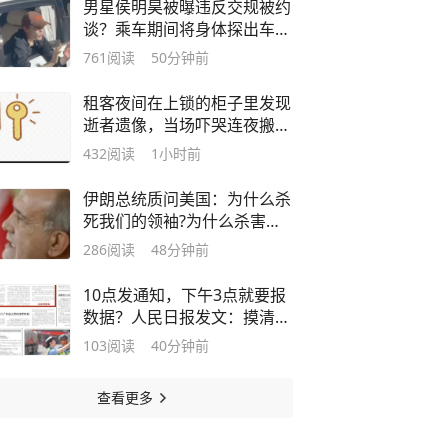
男星侯明昊被曝违反交规被约
谈？乘车期间将身体探出车辆
与粉丝打招呼，当地交警回应
761
阅读
50分钟前
租客夜间在上锁的柜子里发现
逝者遗像，当场吓哭连夜搬
离，房东退还押金，平台“我
432
阅读
1小时前
爱我家”拒退中介费，租客称
将起诉
伊朗总统质问美国：为什么杀
死我们的领袖?为什么杀害我
们的指挥官和科学家？我无论
286
阅读
48分钟前
怎么想都找不到理由!
10点发通知，下午3点就要报
数据？人民日报发文：摸清底
数不能动辄报数
103
阅读
40分钟前
查看更多