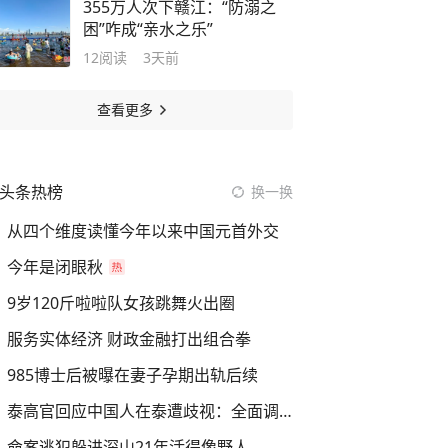
355万人次下赣江：“防溺之
困”咋成“亲水之乐”
12
阅读
3天前
查看更多
头条热榜
换一换
从四个维度读懂今年以来中国元首外交
今年是闭眼秋
9岁120斤啦啦队女孩跳舞火出圈
服务实体经济 财政金融打出组合拳
985博士后被曝在妻子孕期出轨后续
泰高官回应中国人在泰遭歧视：全面调查
命案逃犯躲进深山21年活得像野人