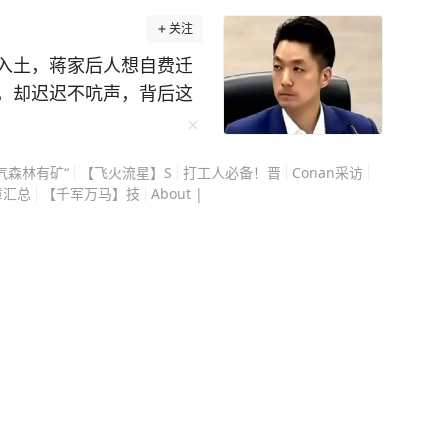
关注
入土，蒋家后人想自费迁
，却迟迟不吭声，背后这
蒋万安不是不想动，是真
史旧账，而是搅动今天的
气森林有矿“
【飞火流星】S
打工人必备！晋
Conan采访
走的每一步都很小心，在
章汇总
【千军万马】技
About |
迁葬的事更是能绕就绕。
，也是民进党每逢选举就
间公开说慈湖陵寝是“威权
念馆”。 这等于是直接把
安这时候要是高调推动迁
平白送人刀子，站在选举
的选项。 蒋万安代表的
”路线，跟传统深蓝阵营
他需要向岛内年轻选民证