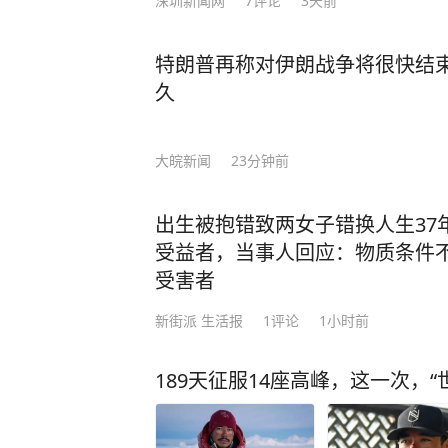
深圳新闻网
7
评论
3天前
特朗普再称对伊朗战争将很快结
久
大皖新闻
23分钟前
出生被抱错致两女子错换人生37
受益者，当事人回应：物质条件
受害者
新街派 生活报
1
评论
1小时前
189天征服14座高峰，这一次，