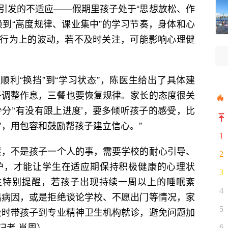
引发的不适应——假期里孩子处于“思想放松、作
换到“高度规律、课业集中”的学习节奏，身体和心
行为上的波动，若不及时关注，可能影响心理健
利“换挡”到“学习状态”，陈医生给出了具体建
子调整作息，三餐也要恢复规律。家长的态度很关
分’‘有没有跟上进度’，要多倾听孩子的感受，比
’，用包容和鼓励帮孩子建立信心。”
1
渡，不是孩子一个人的事，需要学校的耐心引导、
2
护，才能让学生在适应期保持积极健康的心理状
3
生特别提醒，若孩子出现持续一周以上的睡眠紊
4
不出病因，或是拒绝谈论学校、不愿出门等情况，家
5
应及时带孩子到专业精神卫生机构就诊，避免问题加
记者 肖周）
6