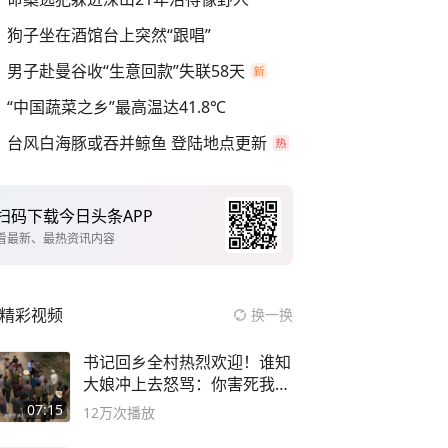
狗子坐在酒馆台上突然“跟唱”
男子赴曼谷收“生意回款”失联58天
“中国蔬菜之乡”最高温达41.8℃
台风白海豚或吞并鲸鱼 登陆地点更新
扫码下载今日头条APP
看最新、最热资讯内容
精彩视频
换一换
书记回乡全村热烈欢迎！谁知
大娘冲上去怒骂：你害死我儿
子
07:15
12万
次播放