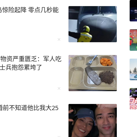
惊险起降 零点几秒能
曝物资严重匮乏：军人吃
，士兵抱怨累垮了
婚前不知道他比我大25