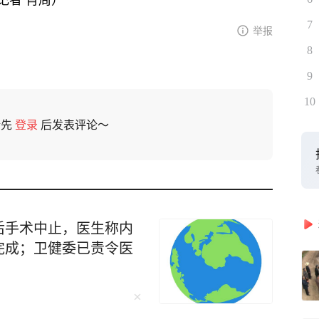
7
举报
8
9
10
请先
登录
后发表评论～
后手术中止，医生称内
完成；卫健委已责令医