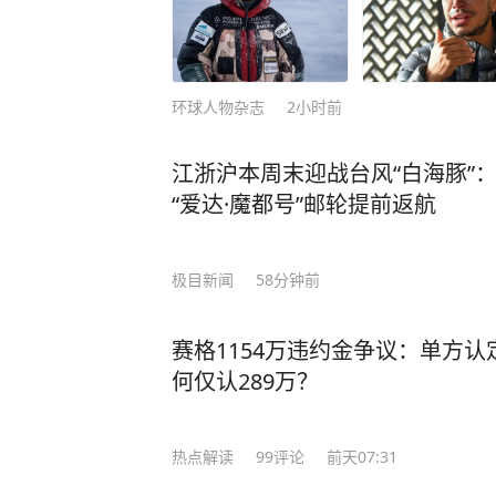
环球人物杂志
2小时前
江浙沪本周末迎战台风“白海豚”
“爱达·魔都号”邮轮提前返航
极目新闻
58分钟前
赛格1154万违约金争议：单方认
何仅认289万？
热点解读
99
评论
前天07:31