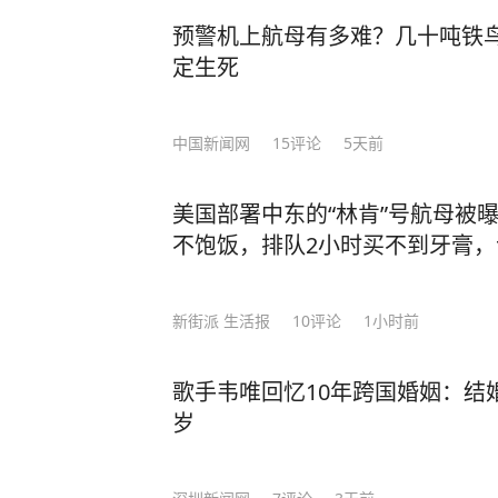
预警机上航母有多难？几十吨铁鸟
定生死
中国新闻网
15
评论
5天前
美国部署中东的“林肯”号航母被
不饱饭，排队2小时买不到牙膏
新街派 生活报
10
评论
1小时前
歌手韦唯回忆10年跨国婚姻：结
岁