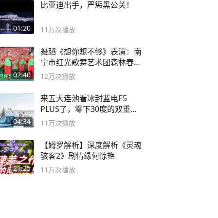
比亚迪出手，严惩黑公关！
01:20
11万
次播放
舞蹈《想你想不够》表演：南
宁市红光歌舞艺术团森林春红
舞蹈队。
02:40
12万
次播放
来五大连池看冰封蓝电E5
PLUS了，零下30度的双重冰
封40小时全录
04:34
11万
次播放
【姆罗解析】深度解析《灵魂
骇客2》剧情缘何惊艳
21:25
11万
次播放