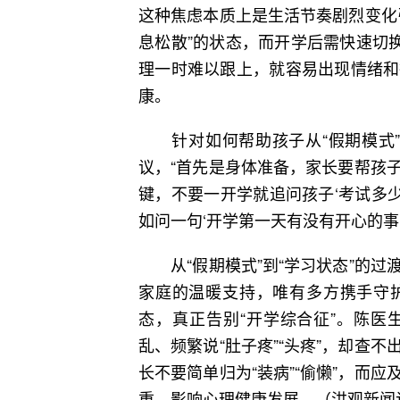
这种焦虑本质上是生活节奏剧烈变化
息松散”的状态，而开学后需快速切
理一时难以跟上，就容易出现情绪和
康。
针对如何帮助孩子从“假期模式”顺
议，“首先是身体准备，家长要帮孩
键，不要一开学就追问孩子‘考试多少
如问一句‘开学第一天有没有开心的事
从“假期模式”到“学习状态”的过
家庭的温暖支持，唯有多方携手守
态，真正告别“开学综合征”。陈医
乱、频繁说“肚子疼”“头疼”，却查
长不要简单归为“装病”“偷懒”，而
重，影响心理健康发展。（洪观新闻