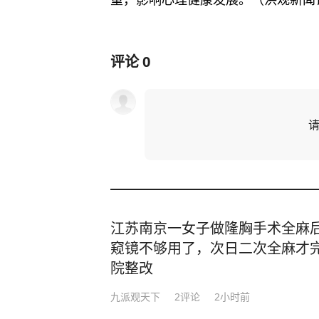
评论
0
江苏南京一女子做隆胸手术全麻
窥镜不够用了，次日二次全麻才
院整改
九派观天下
2
评论
2小时前