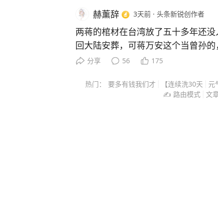
赫薰辞
3天前
·
头条新锐创作者
两蒋的棺材在台湾放了五十多年还没
回大陆安葬，可蒋万安这个当曾孙的
盘棋，远不止孝道两个字能说清。 
分享
56
175
不敢动，这个“不敢”，怕的不是翻历
热门：
要多有钱我们才
【连续洗30天
元
政治算盘。 他当上台北市长之后，
✍️ 路由模式
文
岛内公开场合几乎不主动提两蒋，
理由是：两蒋既是国民党的历史遗产
拉出来批斗的靶子，赖清德在选战期
象征”，提出要改成所谓“转型正义纪
两蒋定调成需要被清算的符号，蒋万
葬，等于自己跳进对手挖好的坑里，
利益上算这笔账，所以沉默就是最好
是国民党新生代里正在成型的“本土化
之间已经有了微妙但清晰的距离。 