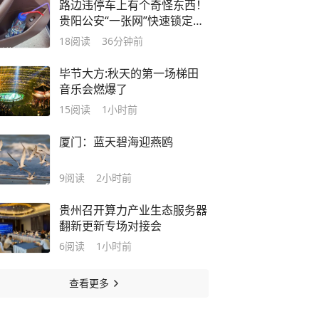
路边违停车上有个奇怪东西！
贵阳公安“一张网”快速锁定嫌
疑人
18
阅读
36分钟前
毕节大方:秋天的第一场梯田
音乐会燃爆了
15
阅读
1小时前
厦门：蓝天碧海迎燕鸥
9
阅读
2小时前
贵州召开算力产业生态服务器
翻新更新专场对接会
6
阅读
1小时前
查看更多