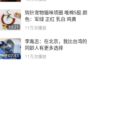
钩针宠物猫咪项圈 唯棉5股 颜
色：军绿 正红 乳白 鸡黄
10:21
11万
次播放
李胤志：在北京，我比台湾的
同龄人有更多选择
07:43
11万
次播放