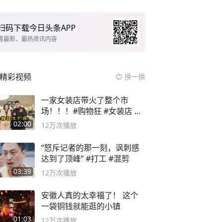
扫码下载今日头条APP
看最新、最热资讯内容
精彩视频
换一换
一家女装店带火了整个市
场！！！#购物狂 #女装店 #
高品质女装
02:00
12万
次播放
“怒斥记者的那一刻，讽刺感
达到了顶峰” #打工 #混剪
03:39
12万
次播放
安徽人真的太幸福了！ 这个
一袋铜钱就能逛的小镇
01:03
12万
次播放