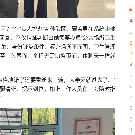
可？”在“贵人智办”AI体验区，粟若男在系统中输
1
回复，不仅精准判断出她需要办理“公共场所卫生
2
清单：身份证复印件、经营场所平面图、卫生管理
3
至上传界面，全程无需切换页面，像聊天一样就
4
5
表格填错了还要重新来一遍，大半天就过去了。”
6
步骤清晰、提示到位，加上工作人员在一旁随时指
”
7
8
9
10