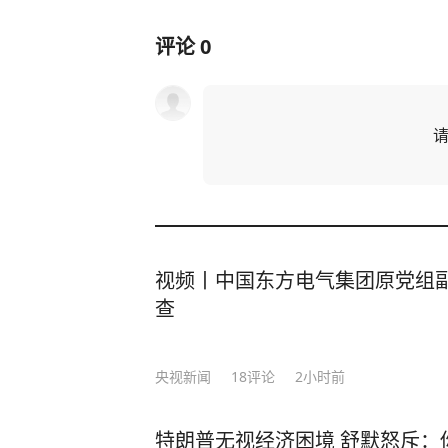
评论
0
视频丨中国东方电气集团原党组
查
央视新闻
18
评论
2小时前
特朗普无视经济困境 舒默怒斥：