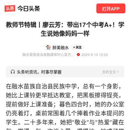
打开APP
教师节特辑丨廖云芳：带出17个中考A+！学
生说她像妈妈一样
醉美融水
关注
融水苗族自治县融媒体中心官方账号
  2025-9-10 12:20
头条听资讯，时事尽掌握
去听全文
在融水苗族自治县民族中学，总有一个身影，
她比上课铃更早抵达教室，把黑板擦得锃亮，
提前做好上课准备；暮色四合时，她的办公室
仍亮着灯，桌前常围着几个捧着作业本提问的
学生。二十多年来，她把“敬业”与“热爱”藏在