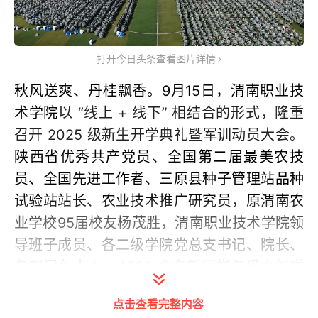
打开今日头条查看图片详情
秋风送爽、丹桂飘香。9月15日，渭南职业技
术学院
以 “线上 + 线下” 相结合的形式，隆重
召开 2025 级新生开学典礼暨军训动员大会。
陕西省优秀共产党员、全国第二届最美农技
员、全国先进工作者、三原县种子管理站品种
试验站站长、农业技术推广研究员，原渭南农
业学校95届校友杨茂胜，渭南职业技术学院领
导班子成员、各二级学院党总支书记、院长、
各部门负责人，
4600 余名新同学与受表彰学
生代表、在校生代表、新生辅导员、班主任齐
点击查看完整内容
聚现场，共同见证这一充满仪式感的重要时