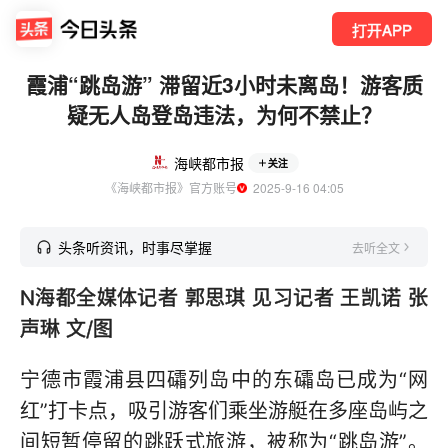
打开APP
霞浦“跳岛游” 滞留近3小时未离岛！游客质
疑无人岛登岛违法，为何不禁止？
海峡都市报
关注
《海峡都市报》官方账号
  2025-9-16 04:05
头条听资讯，时事尽掌握
去听全文
N海都全媒体记者 郭思琪 见习记者 王凯诺 张
声琳 文/图
宁德市霞浦县四礵列岛中的东礵岛已成为“网
红”打卡点，吸引游客们乘坐游艇在多座岛屿之
间短暂停留的跳跃式旅游，被称为“跳岛游”。