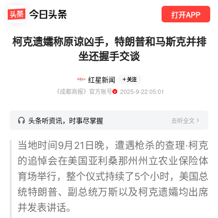
打开APP
柯克遗孀称原谅凶手，特朗普和马斯克并排
坐还握手交谈
红星新闻
关注
《成都商报》官方账号
  2025-9-22 05:01
头条听资讯，时事尽掌握
去听全文
当地时间9月21日晚，遭遇枪杀的查理·柯克
的追悼会在美国亚利桑那州州立农业保险体
育场举行，整个仪式持续了5个小时，美国总
统特朗普、副总统万斯以及柯克遗孀均出席
并发表讲话。