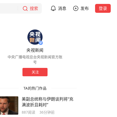
搜索
消息
发布
登录
央视新闻
中央广播电视总台央视新闻官方账
号
关注
TA的热门作品
美副总统称与伊朗谈判将“充
满波折且耗时”
887
阅读
36分钟前