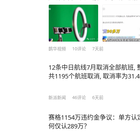
鹊华视频
10
评论
7天前
12条中日航线7月取消全部航班,
共1195个航班取消, 取消率为31.
新派新闻
46
评论
6天前
赛格1154万违约金争议：单方认
何仅认289万？