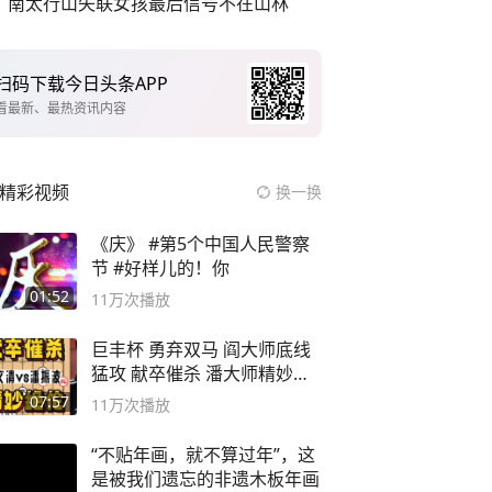
南太行山失联女孩最后信号不在山林
扫码下载今日头条APP
看最新、最热资讯内容
精彩视频
换一换
《庆》 #第5个中国人民警察
节 #好样儿的！你
01:52
11万
次播放
巨丰杯 勇弃双马 阎大师底线
猛攻 献卒催杀 潘大师精妙入
局
07:57
11万
次播放
“不贴年画，就不算过年”，这
是被我们遗忘的非遗木板年画