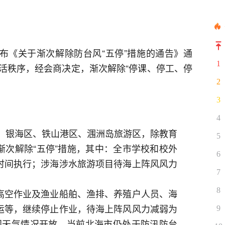
发布《关于渐次解除防台风“五停”措施的通告》通
1
活秩序，经会商决定，渐次解除“停课、停工、停
2
3
4
区、银海区、铁山港区、涠洲岛旅游区，除教育
5
渐次解除“五停”措施，其中：全市学校和校外
6
时间执行；涉海涉水旅游项目待海上阵风风力
7
8
高空作业及渔业船舶、渔排、养殖户人员、海
运等，继续停止作业，待海上阵风风力减弱为
9
视天气情况开放。当前北海市仍处于防汛防台