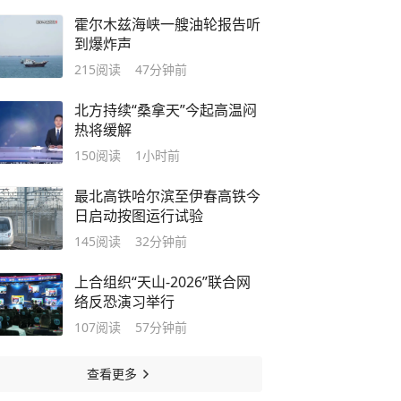
霍尔木兹海峡一艘油轮报告听
到爆炸声
215
阅读
47分钟前
北方持续“桑拿天”今起高温闷
热将缓解
150
阅读
1小时前
最北高铁哈尔滨至伊春高铁今
日启动按图运行试验
145
阅读
32分钟前
上合组织“天山-2026”联合网
络反恐演习举行
107
阅读
57分钟前
查看更多