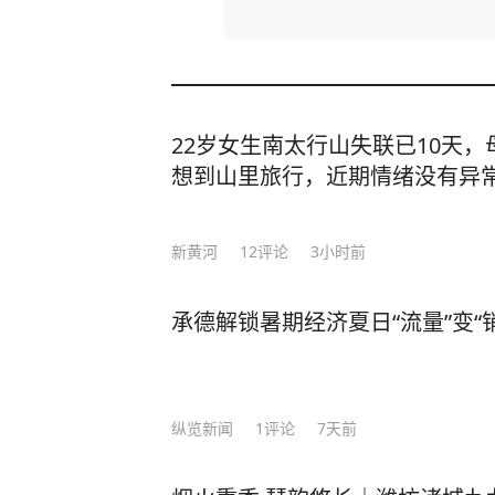
22岁女生南太行山失联已10天
想到山里旅行，近期情绪没有异
新黄河
12
评论
3小时前
承德解锁暑期经济夏日“流量”变“
纵览新闻
1
评论
7天前