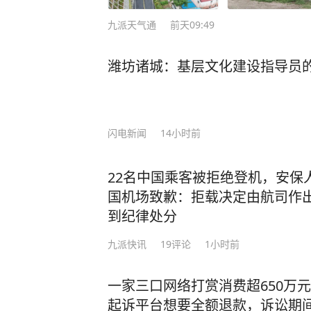
九派天气通
前天09:49
潍坊诸城：基层文化建设指导员的
闪电新闻
14小时前
22名中国乘客被拒绝登机，安保
国机场致歉：拒载决定由航司作
到纪律处分
九派快讯
19
评论
1小时前
一家三口网络打赏消费超650万
起诉平台想要全额退款，诉讼期间