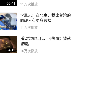
00:41
11万
次播放
李胤志：在北京，我比台湾的
同龄人有更多选择
07:43
11万
次播放
遥望觉醒年代，《热血》铸就
警魂。
04:19
10万
次播放