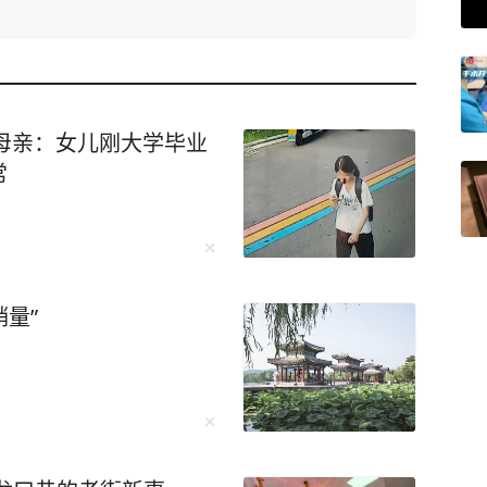
，母亲：女儿刚大学毕业
常
销量”