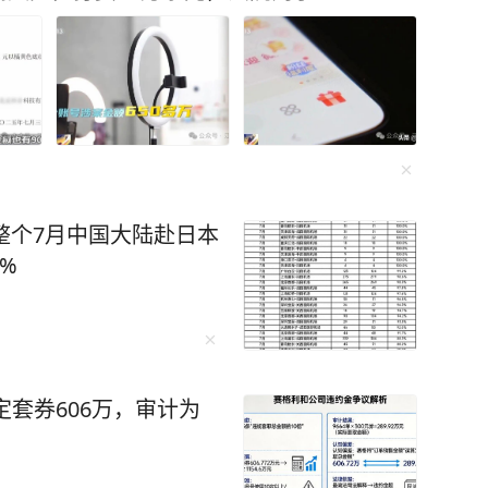
 整个7月中国大陆赴日本
4%
定套券606万，审计为