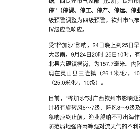
据广西钦州市气象部门预测，钦州市
停
”（停课、停工、停产、停运、停
级预警调整为四级预警，钦州市气象
Ⅳ级应急响应。
受“桦加沙”影响，24日晚上到25
大暴雨。9月24日20时-25日10时
北县六硍镇横岗，为157.7毫米。
现在灵山县三隆镇（26.1米/秒，
（25.0米/秒，10级）。
目前，“桦加沙”对广西钦州市影响
计将有旋转风6～7级、阵风8～9
急响应终止前，渔业船舶不可出海作
防范局地强降雨等强对流天气的不利