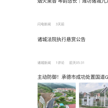
烟火熏香 琴韵悠长｜潍坊诸城九
闪电新闻
3天前
诸城法院执行悬赏公告
诸城新闻
1
评论
前天05:31
主动防御！承德市成功处置国道G