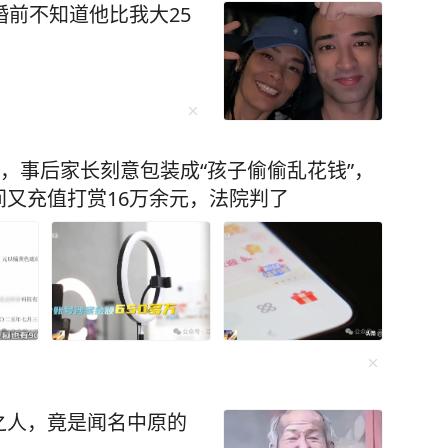
婚前不知道他比我大25
元，事后家长刻意包装成“孩子偷偷乱花钱”，
又充值打赏16万余元，法院判了
之人，竟是闻名中原的