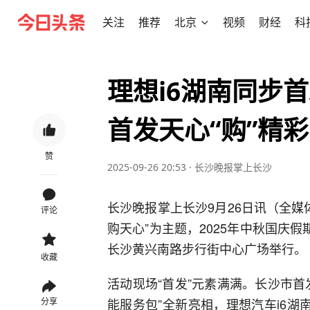
关注
推荐
北京
视频
财经
科
理想i6湖南同步
首发天心“购”精彩
赞
2025-09-26 20:53
·
长沙晚报掌上长沙
长沙晚报掌上长沙9月26日讯（全媒体
评论
购天心”为主题，2025年中秋国庆
长沙黄兴南路步行街中心广场举行。
收藏
活动现场“首发”元素满满。长沙市
能服务包”全新亮相，理想汽车i6湖
分享