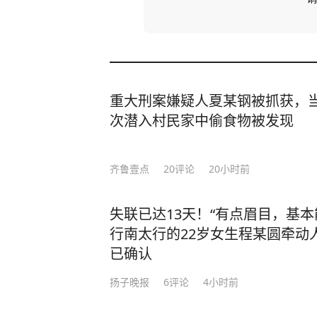
重大刑案嫌疑人夏某钢被抓获，当
次潜入村民家中偷食物被发现
齐鲁壹点
20
评论
20小时前
失联已达13天！“有点眉目，基
行南太行的22岁女生程某圆牵动
已确认
扬子晚报
6
评论
4小时前