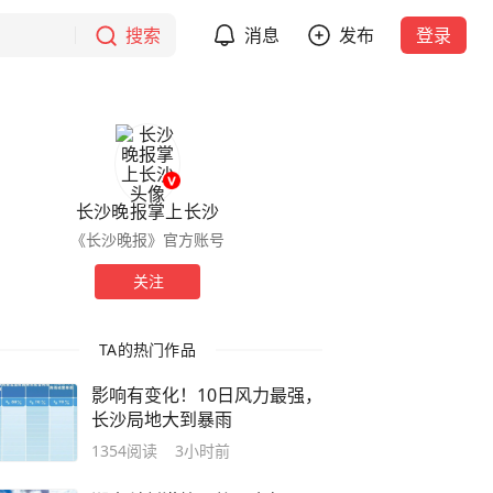
搜索
消息
发布
登录
长沙晚报掌上长沙
《长沙晚报》官方账号
关注
TA的热门作品
影响有变化！10日风力最强，
长沙局地大到暴雨
1354
阅读
3小时前