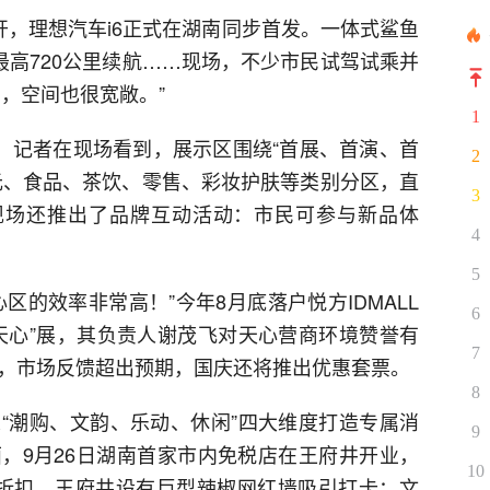
开，理想汽车i6正式在湖南同步首发。一体式鲨鱼
最高720公里续航……现场，不少市民试驾试乘并
，空间也很宽敞。”
1
睛。记者在现场看到，展示区围绕“首展、首演、首
2
元、食品、茶饮、零售、彩妆护肤等类别分区，直
3
现场还推出了品牌互动活动：市民可参与新品体
4
5
区的效率非常高！”今年8月底落户悦方IDMALL
6
天心”展，其负责人谢茂飞对天心营商环境赞誉有
7
场，市场反馈超出预期，国庆还将推出优惠套票。
8
“潮购、文韵、乐动、休闲”四大维度打造专属消
9
，9月26日湖南首家市内免税店在王府井开业，
10
双节折扣，王府井设有巨型辣椒网红墙吸引打卡；文