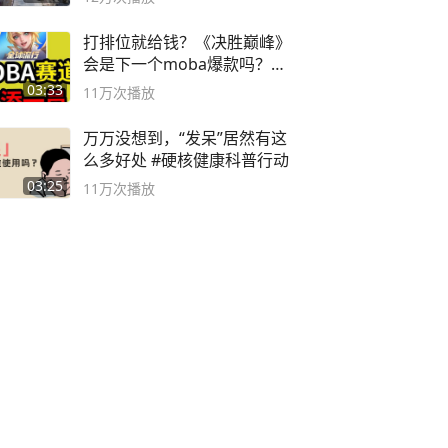
打排位就给钱？《决胜巅峰》
会是下一个moba爆款吗？#
决胜巅峰
03:33
11万
次播放
万万没想到，“发呆”居然有这
么多好处 #硬核健康科普行动
03:25
11万
次播放