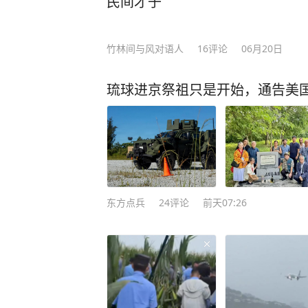
民间才子
竹林间与风对语人
16
评论
06月20日
琉球进京祭祖只是开始，通告美
东方点兵
24
评论
前天07:26