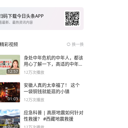
扫码下载今日头条APP
看最新、最热资讯内容
精彩视频
换一换
身处中年危机的中年人，都该
用心了解一下，高适的中年逆
袭之路
12:57
12万
次播放
安徽人真的太幸福了！ 这个
一袋铜钱就能逛的小镇
01:03
12万
次播放
应急科普 | 高原地震如何针对
性救援？ #西藏地震救援
02:20
12万
次播放