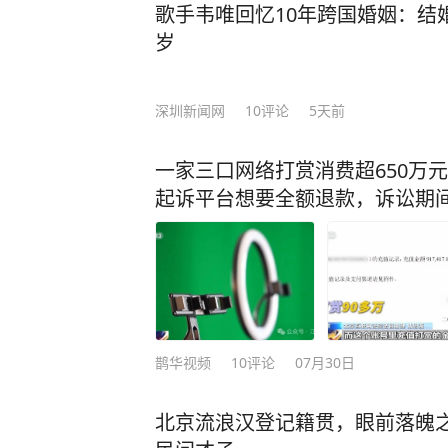
歌手韦唯回忆10年跨国婚姻：结
岁
深圳新闻网
10
评论
5天前
一家三口网络打赏消费超650万
起诉平台想要全额退款，诉讼期间
鹊华视频
10
评论
07月30日
北京流浪汉登记籍贯，眼前落魄