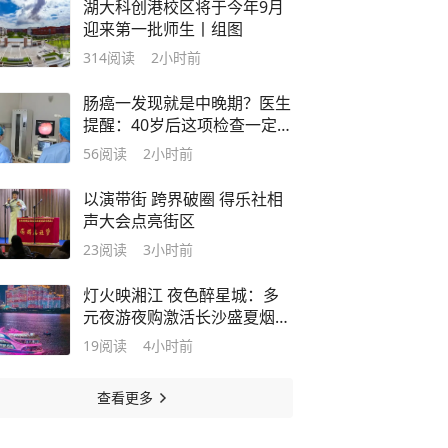
湖大科创港校区将于今年9月
迎来第一批师生丨组图
314
阅读
2小时前
肠癌一发现就是中晚期？医生
提醒：40岁后这项检查一定要
做
56
阅读
2小时前
以演带街 跨界破圈 得乐社相
声大会点亮街区
23
阅读
3小时前
灯火映湘江 夜色醉星城：多
元夜游夜购激活长沙盛夏烟火
丨视界
19
阅读
4小时前
查看更多