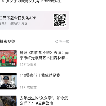
41岁女子为鼓励女儿考上985研究生
扫码下载今日头条APP
看最新、最热资讯内容
精彩视频
换一换
舞蹈《想你想不够》表演：南
宁市红光歌舞艺术团森林春红
舞蹈队。
02:40
12万
次播放
110警察节丨我依然是我
03:25
11万
次播放
去年出生的“幺幺零”，如今怎
么样了？ #云南警事