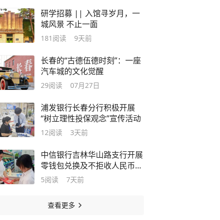
研学招募 || 入馆寻岁月，一
城风景 不止一面
181
阅读
9天前
长春的“古德伍德时刻”：一座
汽车城的文化觉醒
29
阅读
07月27日
浦发银行长春分行积极开展
“树立理性投保观念”宣传活动
12
阅读
3天前
中信银行吉林华山路支行开展
零钱包兑换及不拒收人民币宣
传工作
5
阅读
7天前
查看更多