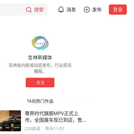
搜索
消息
发布
登录
吉林新媒体
吉林省内新闻动态发布，行业资讯
播报。
关注
TA的热门作品
尊界时代旗舰MPV正式上
市，全国展车现已到店，售价
64.8万元起
233
阅读
昨天11:07