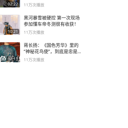
02:22
11万
次播放
黑河暴雪被硬控 第一次现场
参加懂车帝冬测很有收获！
10:21
11万
次播放
蒋长扬：《国色芳华》里的
“神秘花鸟使”，到底是忠是
奸？
02:11
11万
次播放