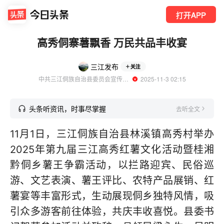
打开APP
高秀侗寨薯飘香 万民共品丰收宴
三江发布
关注
中共三江侗族自治县委员会宣传部官方账号
  2025-11-3 02:15
头条听资讯，时事尽掌握
去听全文
11月1日，三江侗族自治县林溪镇高秀村举办
2025年第九届三江高秀红薯文化活动暨桂湘
黔侗乡薯王争霸活动，以拦路迎宾、民俗巡
游、文艺表演、薯王评比、农特产品展销、红
薯宴等丰富形式，生动展现侗乡独特风情，吸
引众多游客前往体验，共庆丰收喜悦。县委书