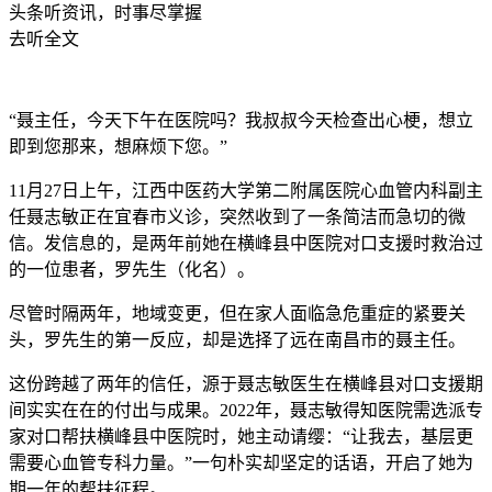
头条听资讯，时事尽掌握
去听全文
“聂主任，今天下午在医院吗？我叔叔今天检查出心梗，想立
即到您那来，想麻烦下您。”
11月27日上午，江西中医药大学第二附属医院心血管内科副主
任聂志敏正在宜春市义诊，突然收到了一条简洁而急切的微
信。发信息的，是两年前她在横峰县中医院对口支援时救治过
的一位患者，罗先生（化名）。
尽管时隔两年，地域变更，但在家人面临急危重症的紧要关
头，罗先生的第一反应，却是选择了远在南昌市的聂主任。
这份跨越了两年的信任，源于聂志敏医生在横峰县对口支援期
间实实在在的付出与成果。2022年，聂志敏得知医院需选派专
家对口帮扶横峰县中医院时，她主动请缨：“让我去，基层更
需要心血管专科力量。”一句朴实却坚定的话语，开启了她为
期一年的帮扶征程。