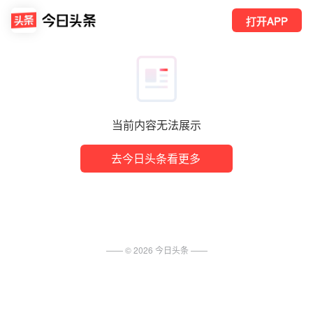
打开APP
当前内容无法展示
去今日头条看更多
—— ©
2026
今日头条
——