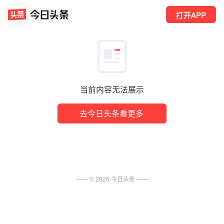
打开APP
当前内容无法展示
去今日头条看更多
—— ©
2026
今日头条
——