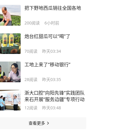
把下野地西瓜销往全国各地
200
阅读
6小时前
炮台红甜瓜可以“喝”了
70
阅读
昨天03:34
工地上来了“移动银行”
28
阅读
昨天03:35
浙大口腔“向阳先锋”实践团队
来石开展“服务边疆”专项行动
12
阅读
昨天03:48
查看更多