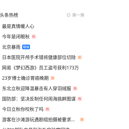
头条热榜
换一换
最是真情暖人心
今年是闭眼秋
北京暴雨
日本医院开颅手术错将健康部位切除
网易《梦幻西游》员工盗号获利173万
23岁博士确诊胃癌晚期
东北立秋迎降温暴击有人穿羽绒服
国防部：坚决反制任何闹海挑衅图谋
今日立秋你咬秋了吗
游客在沙滩游玩遇剧组拍摄被要求离开