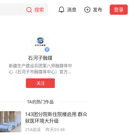
搜索
消息
发布
登录
石河子融媒
新疆生产建设兵团第八师融媒体中
心（石河子市融媒体中心）官方账
号
关注
TA的热门作品
143团分院新住院楼启用 群众
就医环境大升级
254
阅读
昨天03:48