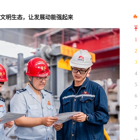
养文明生态，让发展动能强起来
1
2
3
4
5
6
7
8
9