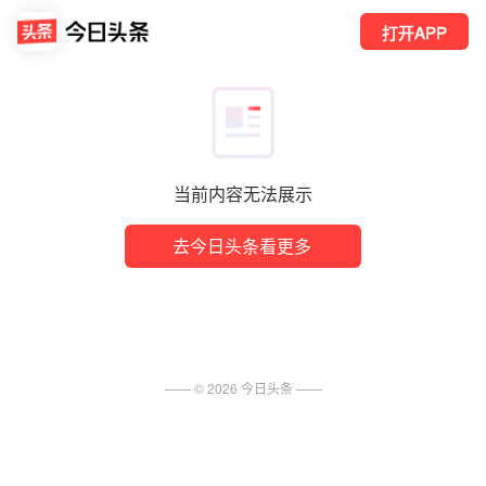
打开APP
当前内容无法展示
去今日头条看更多
—— ©
2026
今日头条
——