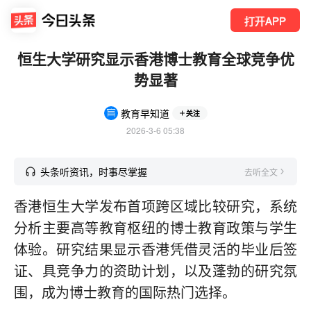
打开APP
恒生大学研究显示香港博士教育全球竞争优
势显著
教育早知道
关注
2026-3-6 05:38
头条听资讯，时事尽掌握
去听全文
香港恒生大学发布首项跨区域比较研究，系统
分析主要高等教育枢纽的博士教育政策与学生
体验。研究结果显示香港凭借灵活的毕业后签
证、具竞争力的资助计划，以及蓬勃的研究氛
围，成为博士教育的国际热门选择。