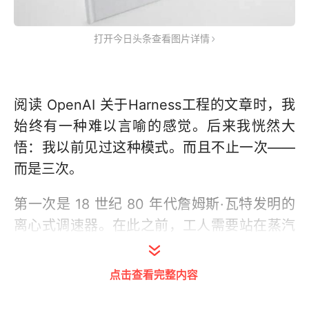
打开今日头条查看图片详情
阅读 OpenAI 关于Harness工程的文章时，我
始终有一种难以言喻的感觉。后来我恍然大
悟：我以前见过这种模式。而且不止一次——
而是三次。
第一次是 18 世纪 80 年代詹姆斯·瓦特发明的
离心式调速器。在此之前，工人需要站在蒸汽
机旁手动调节阀门。之后，一个配重飞球机构
能够感知转速并自动调节阀门。工人并没有消
点击查看完整内容
失。工作内容发生了变化：从手动调节阀门变