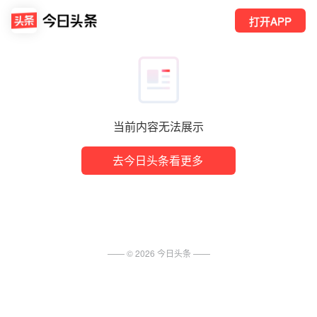
打开APP
当前内容无法展示
去今日头条看更多
—— ©
2026
今日头条
——