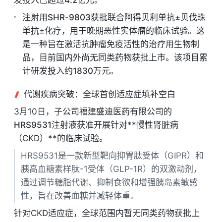
发投入已超过
4.2亿元
。
注射用SHR-9803
获批联合阿得贝利单抗±贝伐珠
单抗±化疗，用于
晚期恶性实体瘤
的临床试验。这
是一种旨在激活抗肿瘤免疫活性的治疗用生物制
品，目前国内外尚无同类药物获批上市。该项目累
计研发投入约
1830万元
。
代谢疾病突破：全球首创适应症填补空白
3月10日，子公司福建盛迪医药有限公司的
HRS9531注射液
获准开展针对**慢性肾脏病
（CKD）**的临床试验。
HRS9531是一款新型靶向抑胃肽受体（GIPR）和
胰高血糖素样肽-1受体（GLP-1R）的双激动剂，
通过调节糖脂代谢、抑制食欲和增强胰岛素敏感
性，旨在改善血糖并减轻体重。
针对CKD适应症，
全球范围内暂无同类药物获批上