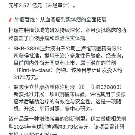
元
和
2.571亿元
（未经审计）。
肿瘤管线：从血液瘤到实体瘤的全面拓展
恒瑞在肿瘤领域的研发持续深化，本月获批临床的药
物覆盖了血液肿瘤和难治性实体瘤。
SHR-3836注射液
由子公司上海恒瑞医药有限公
司获得批准，拟用于治疗
多发性骨髓瘤
。经查询，
目前国内外尚无同类药上市，属于潜在的首创
（First-in-class）药物。该项目累计研发投入约
3170万元
。
盐酸伊立替康脂质体注射液（Ⅱ）
（HR070803）
新获批准开展一项
III期临床试验
，评估其用于
胰腺
癌术后辅助治疗
的有效性与安全性。这是一项随
机、开放、平行对照、多中心研究。
该产品是一种增效减毒的创新剂型，伊立替康相关剂
型2024年全球销售额约
3.73亿美元
，该项目累计研