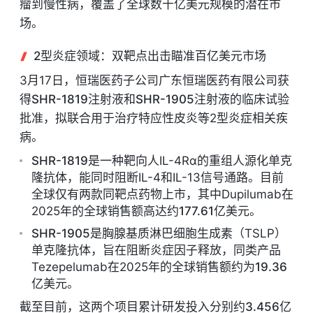
瘤到慢性病，覆盖了全球数十亿美元规模的潜在市
场。
2型炎症领域：双靶点出击瞄准百亿美元市场
3月17日，恒瑞医药子公司广东恒瑞医药有限公司获
得
SHR-1819注射液
和
SHR-1905注射液
的临床试验
批准，拟联合用于治疗特应性皮炎等2型炎症相关疾
病。
SHR-1819
是一种靶向人IL-4Rα的重组人源化单克
隆抗体，能同时阻断IL-4和IL-13信号通路。目前
全球仅有两款同靶点药物上市，其中Dupilumab在
2025年的全球销售额高达约
177.61亿美元
。
SHR-1905
是胸腺基质淋巴细胞生成素（TSLP）
单克隆抗体，旨在阻断炎症因子释放，同类产品
Tezepelumab在2025年的全球销售额约为
19.36
亿美元
。
截至目前，这两个项目累计研发投入分别约
3.456亿