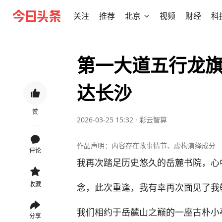
关注
推荐
北京
视频
财经
科
第一大道五行龙旗 
达长沙
赞
2026-03-25 15:32
·
彩云智算
作品声明：内容存在故事情节、虚构演绎成分
评论
我再次踏足历史悠久的岳麓书院，心
收藏
念，此次重逢，我有幸再次面见了我
我们相约于岳麓山之巅的一座古朴小
分享