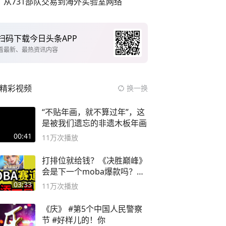
从731部队交易到海外实验室网络
扫码下载今日头条APP
看最新、最热资讯内容
精彩视频
换一换
“不贴年画，就不算过年”，这
是被我们遗忘的非遗木板年画
00:41
11万
次播放
打排位就给钱？《决胜巅峰》
会是下一个moba爆款吗？#
决胜巅峰
03:33
11万
次播放
《庆》 #第5个中国人民警察
节 #好样儿的！你