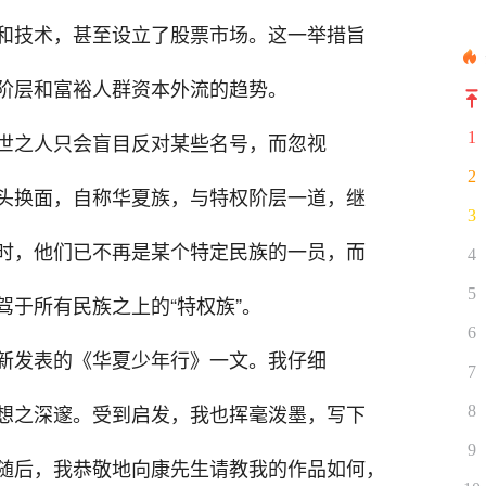
和技术，甚至设立了股票市场。这一举措旨
阶层和富裕人群资本外流的趋势。
世之人只会盲目反对某些名号，而忽视
1
2
头换面，自称华夏族，与特权阶层一道，继
3
时，他们已不再是某个特定民族的一员，而
4
5
于所有民族之上的“特权族”。
6
新发表的《华夏少年行》一文。我仔细
7
想之深邃。受到启发，我也挥毫泼墨，写下
8
9
随后，我恭敬地向康先生请教我的作品如何，