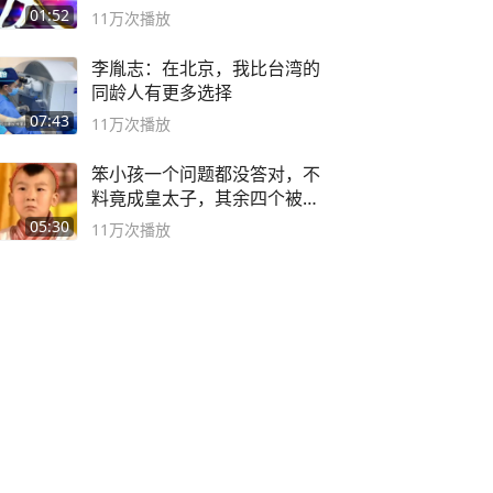
01:52
11万
次播放
李胤志：在北京，我比台湾的
同龄人有更多选择
07:43
11万
次播放
笨小孩一个问题都没答对，不
料竟成皇太子，其余四个被处
死
05:30
11万
次播放