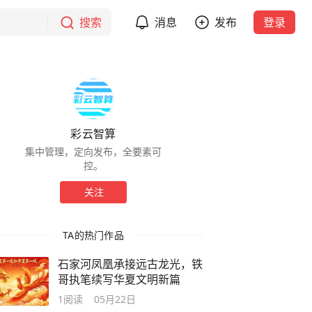
搜索
消息
发布
登录
彩云智算
集中管理，定向发布，全要素可
控。
关注
TA的热门作品
石家河凤凰承接远古龙光，铁
哥执笔续写华夏文明新篇
1
阅读
05月22日