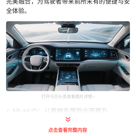
完美融合，为驾驶者带来前所未有的便捷与安
全体验。
打开今日头条查看图片详情
AR-HUD：从高端专属到全面普及
曾经，AR-HUD是豪华车型的专属配置，高昂
点击查看完整内容