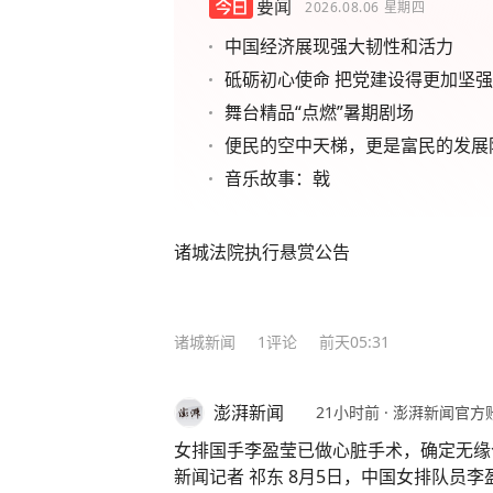
要闻
2026.08.06
星期四
中国经济展现强大韧性和活力
砥砺初心使命 把党建设得更加坚
舞台精品“点燃”暑期剧场
便民的空中天梯，更是富民的发展
音乐故事：戟
诸城法院执行悬赏公告
诸城新闻
1
评论
前天05:31
澎湃新闻
21小时前
·
澎湃新闻官方
女排国手李盈莹已做心脏手术，确定无缘
新闻记者 祁东 8月5日，中国女排队员李