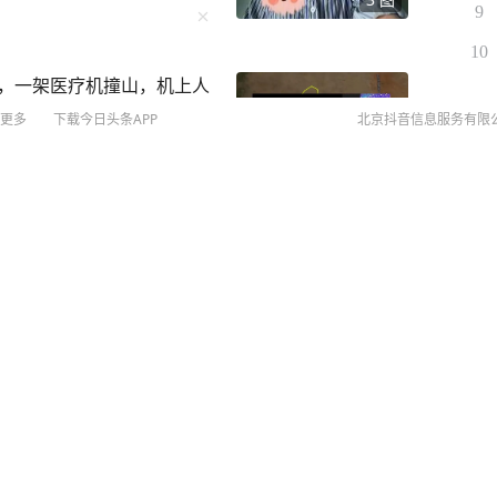
经评估确定无缘本届亚锦赛
9
点状况，需要进行手术，手术
10
过综合评估，确定无缘本届
难，一架医疗机撞山，机上人
永远是一切的前提。接下来
国家队在赛事中发挥出色，
更多
下载今日头条APP
北京抖音信息服务有限
悉的赛场。” 4月29日，
局排球馆举行公开训练课。
日举办的国家女排公开训练课
©
20
公布的中国女排30人大名单
扫
人一审各被判一年刑
教练赵勇就表示李盈莹仍处
网络
女将就此缺席本赛季世界女
网上
1日至30日在天津举行，冠军
侵权
与中国台北、伊朗、伊拉克
MCN
日至22日举行，中国女排与
未成年
辑 陆枫
算法推
第二名愿出几万元劝她放
京IC
京IC
网络
营业