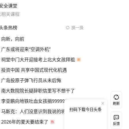
安全课堂
无相关课程
头条热榜
换一换
向新，向前
广东或将迎来“空调外机”
祠堂中门大开迎接考上北大女孩拜祖
投资中国 共享中国式现代化机遇
广岛投原子弹飞行员从未后悔
南大数院院长疑辞职信里写不想干了
李亚鹏向地铁吐血女孩捐99999元
刷新
扫码下载今日头条
马斯克：人们没意识到我说的将实现
2026年的夏天要结束了
反馈