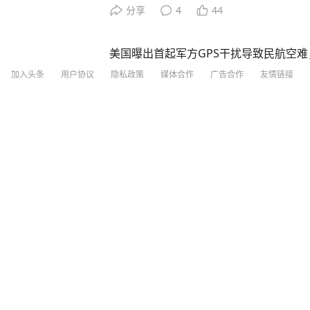
瑩瑩”上发文称，自己已做了心脏手术，
分享
4
44
与亚运会。 李盈莹写道：“因为心脏出
做的很成功，现在已经出院回家休养。经
美国曝出首起军方GPS干扰导致民航空
亚锦赛与亚运会。心中满是遗憾，但健康
员全部遇难
专注术后康复，一步一步调整状态。祝愿
加入头条
用户协议
隐私政策
媒体合作
广告合作
友情链接
取得好成绩，也期待痊愈之后，再次踏上熟
中国国家女子排球队在国家体育总局训练
红星新闻
3
评论
22小时前
图为李盈莹。视觉中国 图 今年4月29
上，李盈莹当时随队训练。5月国际排联
被妻子举报涉嫌重婚罪，航司前高管与情
里，李盈莹也在其列。不过随后不久，主
在康复期，暂未归队。这位中国女排重要
排联赛多场比赛。 女排亚锦赛将于8月2
将直通2028年洛杉矶奥运会。中国女排
现代快报
2
评论
1小时前
同组。 2026年亚运会女排赛将于9月16
哈萨克斯坦、菲律宾被分在B组。 本期编
女子笔试第一名，面试前接到电话：笔试
弃；最终第二名拟被聘用，官方通报
极目新闻
20
评论
1小时前