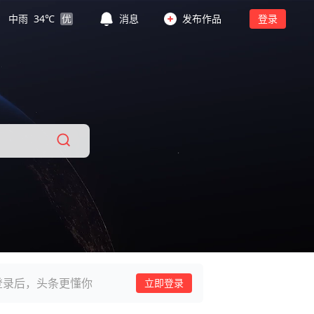
中雨
34
℃
优
消息
发布作品
登录
登录后，头条更懂你
立即登录