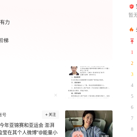
暂
强有力
阶梯
1
2
3
4
5
6
账号
关注
7
今年亚锦赛和亚运会 澎湃
8
盈莹在其个人微博“@能量小
3
图