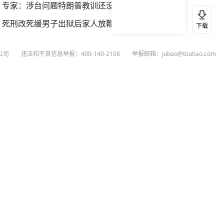
专家：涉台问题特朗普教训还没吃够
死刑改死缓男子出狱后家人放鞭炮庆祝
下载
公司
违法和不良信息举报：400-140-2108
举报邮箱：jubao@toutiao.com
扫码下载今日头条APP
看最新、最热资讯内容
26
今日头条
黄打非网上举报
谣言曝光台
有害信息举报
举报受理公示
 专项举报：mcnjubao@toutiao.com
人相关举报：400-140-2108
荐专项举报：sfjubao@bytedance.com
P证140141号
P备12025439号-3
文化经营许可证 京网文〔2023〕3628-111号
执照
广播电视节目制作经营许可证