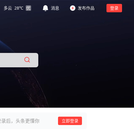
多云
28
℃
优
消息
发布作品
登录
登录后，头条更懂你
立即登录