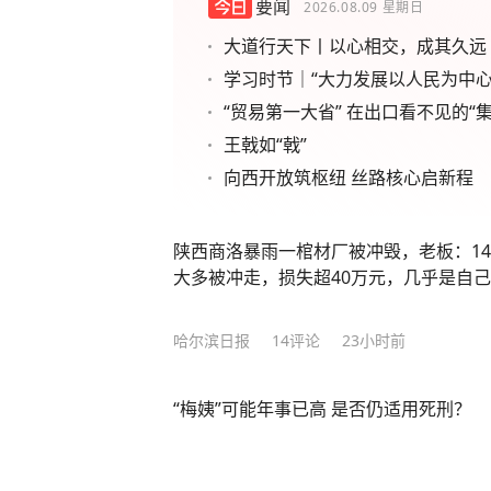
要闻
2026.08.09
星期日
大道行天下丨以心相交，成其久远
学习时节｜“大力发展以人民为中心
“贸易第一大省” 在出口看不见的“集
王戟如“戟”
向西开放筑枢纽 丝路核心启新程
陕西商洛暴雨一棺材厂被冲毁，老板：1
大多被冲走，损失超40万元，几乎是自
哈尔滨日报
14
评论
23小时前
“梅姨”可能年事已高 是否仍适用死刑？