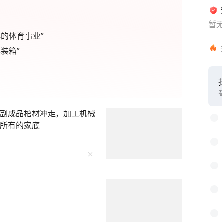
暂
的体育事业”
装箱”
1
2
4副成品棺材冲走，加工机械
3
己所有的家底
4
5
6
7
8