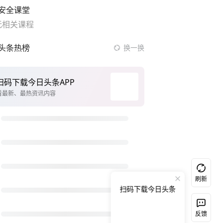
安全课堂
无相关课程
头条热榜
换一换
从科技创新看开局起步的时与势
台风白海豚正式登陆
伊朗最高领袖与总统会谈
前7个月我国区域外贸增势稳健
白海豚登陆强度略强于巴威
新疆阿勒泰野外使用激光灭蚊
大V：日称解放军有8架歼35是自欺欺人
刷新
扫码下载今日头条
台风白海豚在浙江乐清二次登陆
宝妈自然受孕四胞胎取名“平安喜乐”
反馈