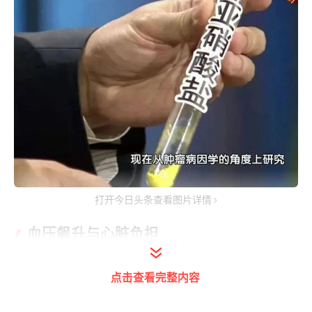
打开今日头条查看图片详情
血压飙升与心脏负担
亚硝酸盐多以亚硝酸钠形式存在，它首先会加
点击查看完整内容
剧身体的钠负荷。数据显示，我国居民日均食