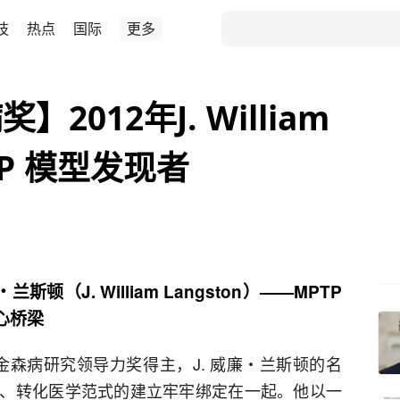
技
热点
国际
更多
012年J. William
TP 模型发现者
兰斯顿（J. William Langston）——MPTP
心桥梁
帕金森病研究领导力奖得主，J. 威廉・兰斯顿的名
、转化医学范式的建立牢牢绑定在一起。他以一