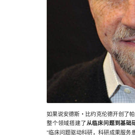
如果说安德斯・比约克伦德开创了帕
整个领域搭建了
从临床问题到基础
“临床问题驱动科研，科研成果服务