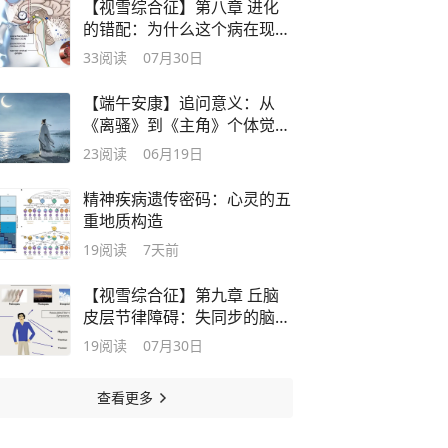
【视雪综合征】第八章 进化
的错配：为什么这个病在现代
越来越多
33
阅读
07月30日
【端午安康】追问意义：从
《离骚》到《主角》个体觉醒
的伟大探索
23
阅读
06月19日
精神疾病遗传密码：心灵的五
重地质构造
19
阅读
7天前
【视雪综合征】第九章 丘脑
皮层节律障碍：失同步的脑电
波
19
阅读
07月30日
查看更多