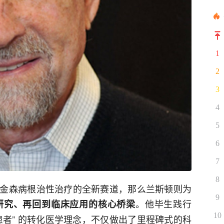
1
2
3
4
5
6
7
8
金森病根治性治疗的全新赛道，那么兰斯顿则为
9
。他毕生践行
研究、再回到临床应用的核心桥梁
10
患者” 的转化医学理念，不仅做出了里程碑式的科