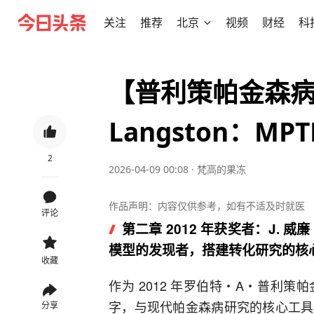
关注
推荐
北京
视频
财经
科
【普利策帕金森病奖】2
Langston：MP
2
2026-04-09 00:08
·
梵高的果冻
作品声明：内容仅供参考，如有不适及时就医
评论
第二章 2012 年获奖者：J. 威廉・
模型的发现者，搭建转化研究的核
收藏
作为 2012 年罗伯特・A・普利策
字，与现代帕金森病研究的核心工具
分享