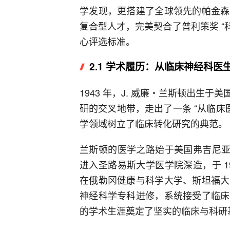
学发现，更搭建了全球领先的帕金森
复合型人才，完美契合了普利策奖 “科
心评选标准。
2.1 学术履历：从临床神经科
1943 年，J. 威廉・兰斯顿出生
研的交叉地带，走出了一条 “从临床
学领域树立了临床转化研究的典范。
兰斯顿的医学之路始于美国弗吉尼亚大
进入圣路易斯大学医学院深造，于 1
在俄勒冈健康与科学大学、斯坦福大
神经科学专科进修，系统接受了临床
的学术生涯奠定了坚实的临床与科研