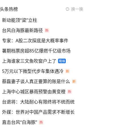
头条热榜
换一换
新动能顶“梁”立柱
台风白海豚最新路径
专家：A股二次探底是大概率事件
暑期档票房超85亿爆燃千亿级市场
上海谁家三文鱼吹窗户上了
5万元以下微型代步车集体遇冷
蔡磊妻子谈人真正要算的账是什么
上海中心城区暴雨预警由黄变橙
台退将：大陆耐心有限终将不统而统
外媒：世界对中国产品需求不断增长
直击台风“白海豚”