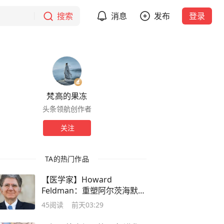
搜索
消息
发布
登录
梵高的果冻
头条领航创作者
关注
TA的热门作品
【医学家】Howard
Feldman：重塑阿尔茨海默病
研究范式的大家
45
阅读
前天03:29