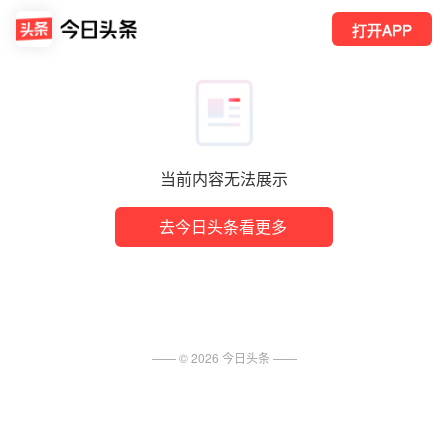
打开APP
当前内容无法展示
去今日头条看更多
—— ©
2026
今日头条
——