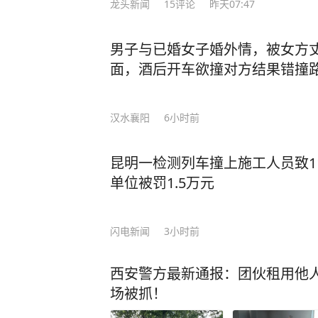
龙头新闻
15
评论
昨天07:47
男子与已婚女子婚外情，被女方
面，酒后开车欲撞对方结果错撞
汉水襄阳
6小时前
昆明一检测列车撞上施工人员致1
单位被罚1.5万元
闪电新闻
3小时前
西安警方最新通报：团伙租用他人
场被抓！