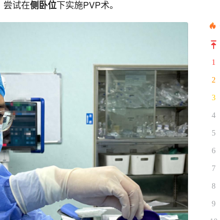
，尝试在
下实施PVP术。
侧卧位
1
2
3
4
5
6
7
8
9