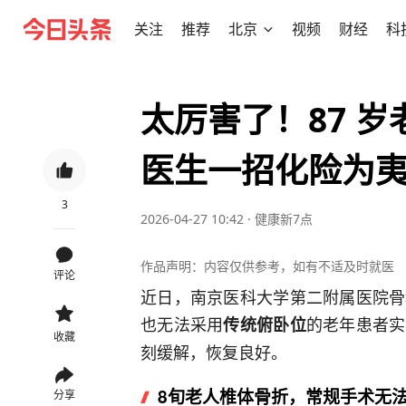
关注
推荐
北京
视频
财经
科
太厉害了！87 
医生一招化险为
3
2026-04-27 10:42
·
健康新7点
作品声明：内容仅供参考，如有不适及时就医
评论
近日，南京医科大学第二附属医院骨
也无法采用
的老年患者实
传统俯卧位
收藏
刻缓解，恢复良好。
8旬老人椎体骨折，常规手术无
分享