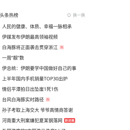
头条热榜
换一换
人民的健康、体质、幸福一脉相承
伊媒发布伊朗最高领袖视频
白海豚将正面袭击贯穿浙江
一周“靓”数
伊总统：伊朗要学中国做好自己的事
上半年国内手机销量TOP30出炉
情侣平潭拍日出坠崖1死1伤
台风白海豚实时路径
孙子考取上海交大 爷爷高情商答谢
河南重大刑案嫌犯夏某钢落网