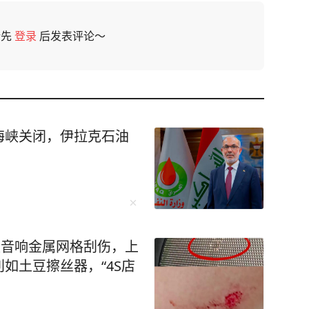
请先
登录
后发表评论～
海峡关闭，伊拉克石油
被音响金属网格刮伤，上
如土豆擦丝器，“4S店