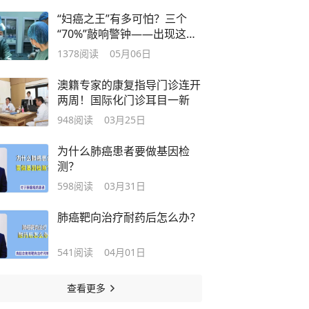
“妇癌之王”有多可怕？三个
“70%”敲响警钟——出现这些
信号，绝非“发胖”那么简单！
1378
阅读
05月06日
澳籍专家的康复指导门诊连开
两周！国际化门诊耳目一新
948
阅读
03月25日
为什么肺癌患者要做基因检
测？
598
阅读
03月31日
肺癌靶向治疗耐药后怎么办？
541
阅读
04月01日
查看更多