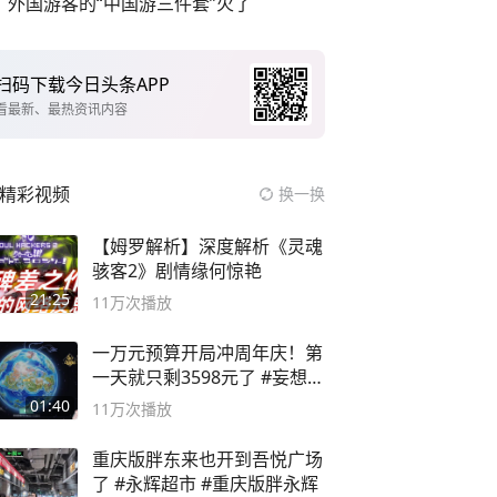
外国游客的“中国游三件套”火了
扫码下载今日头条APP
看最新、最热资讯内容
精彩视频
换一换
【姆罗解析】深度解析《灵魂
骇客2》剧情缘何惊艳
21:25
11万
次播放
一万元预算开局冲周年庆！第
一天就只剩3598元了 #妄想山
海
01:40
11万
次播放
重庆版胖东来也开到吾悦广场
了 #永辉超市 #重庆版胖永辉