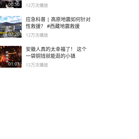
00:50
12万
次播放
应急科普 | 高原地震如何针对
性救援？ #西藏地震救援
02:20
12万
次播放
安徽人真的太幸福了！ 这个
一袋铜钱就能逛的小镇
01:03
12万
次播放