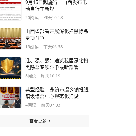
9月15日起施行！山西发布电
动自行车新规
20
阅读
昨天10:18
山西省部署开展深化扫黑除恶
专项斗争
15
阅读
前天06:58
准、稳、狠：速览我国深化扫
黑除恶专项斗争最新部署
6
阅读
昨天10:19
典型经验 | 永济市虞乡镇推进
镇级综治中心规范化建设
4
阅读
前天07:03
查看更多