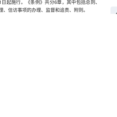
月1日起施行。《条例》共分6章，其中包括总则、
理、信访事项的办理、监督和追责、附则。
领导，做好新时代信访工作，保持党和政府同人
。
机关、行政机关、政协机关、监察机关、审判机
事业单位等开展信访工作。
举报
赞