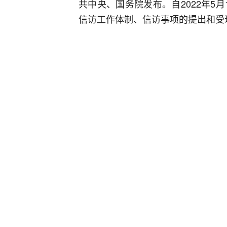
共中央、国务院发布。自2022年5
信访工作体制、信访事项的提出和受
2.《条例》的制定目的是什么？
为了坚持和加强党对信访工作的全面
民群众的密切联系，制定了《条例》
3.《条例》明确的适用范围是什么？
《条例》适用于各级党的机关、人大
关、检察机关以及群团组织、国有企
评论
1
临汾市信访局