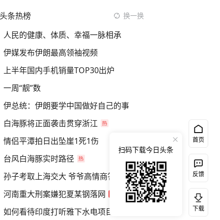
头条热榜
换一换
人民的健康、体质、幸福一脉相承
伊媒发布伊朗最高领袖视频
上半年国内手机销量TOP30出炉
一周“靓”数
伊总统：伊朗要学中国做好自己的事
白海豚将正面袭击贯穿浙江
情侣平潭拍日出坠崖1死1伤
首页
扫码下载今日头条
台风白海豚实时路径
反馈
孙子考取上海交大 爷爷高情商答谢
河南重大刑案嫌犯夏某钢落网
下载
如何看待印度打听雅下水电项目细节