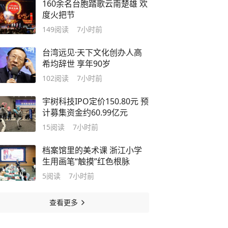
160余名台胞踏歌云南楚雄 欢
度火把节
149
阅读
7小时前
台湾远见·天下文化创办人高
希均辞世 享年90岁
102
阅读
7小时前
宇树科技IPO定价150.80元 预
计募集资金约60.99亿元
15
阅读
7小时前
档案馆里的美术课 浙江小学
生用画笔“触摸”红色根脉
5
阅读
7小时前
查看更多