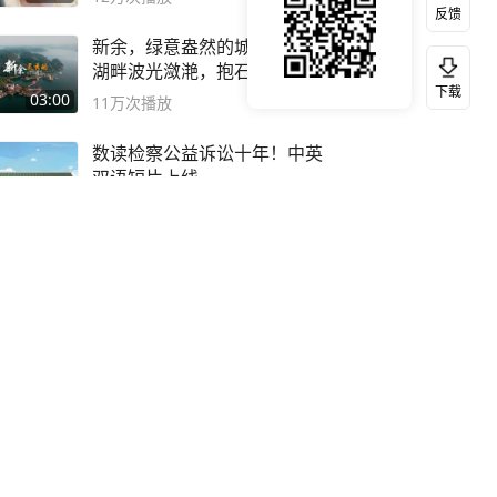
反馈
新余，绿意盎然的城市，仙女
湖畔波光潋滟，抱石公园文化
下载
深邃……
03:00
11万
次播放
数读检察公益诉讼十年！中英
双语短片上线
02:27
11万
次播放