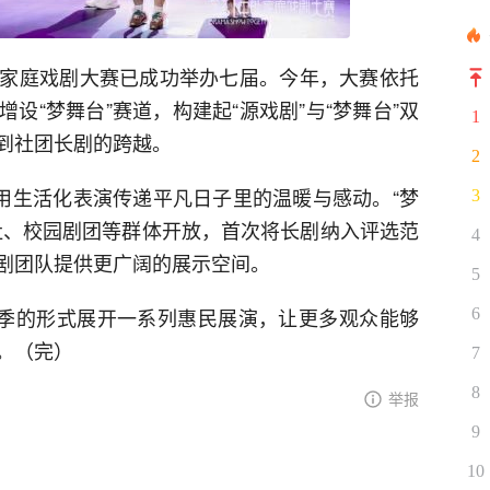
家庭戏剧大赛已成功举办七届。今年，大赛依托
设“梦舞台”赛道，构建起“源戏剧”与“梦舞台”双
1
到社团长剧的跨越。
2
，用生活化表演传递平凡日子里的温暖与感动。“梦
3
社、校园剧团等群体开放，首次将长剧纳入评选范
4
剧团队提供更广阔的展示空间。
5
出季的形式展开一系列惠民展演，让更多观众能够
6
。（完）
7
8
举报
9
10