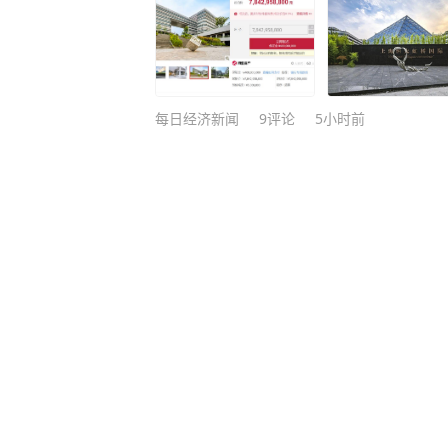
每日经济新闻
9
评论
5小时前
看守所辅警受贿为在押人员转递
获刑一年
深圳新闻网
4
评论
16小时前
陕西西乡“公公强奸儿媳案”二审
精神发育迟滞，公公被判4年，
再审请求改判无罪
新晚报
17
评论
6天前