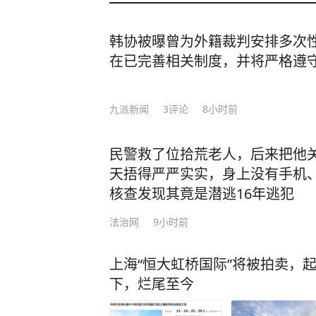
韩协被曝曾为外籍裁判安排多次
在已完善相关制度，并将严格遵
九派新闻
3
评论
8小时前
民警救了位拾荒老人，后来把他
天捂得严严实实，身上没有手机
核查发现其竟是潜逃16年逃犯
法治网
9小时前
上海“恒大虹桥国际”将被拍卖，起
下，烂尾至今