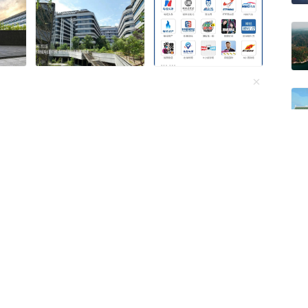
物品、给予特殊关照，
维持原判：儿媳被鉴定为
坚称儿媳系自愿，已申请