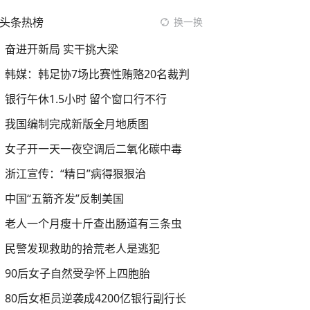
头条热榜
换一换
奋进开新局 实干挑大梁
韩媒：韩足协7场比赛性贿赂20名裁判
银行午休1.5小时 留个窗口行不行
我国编制完成新版全月地质图
女子开一天一夜空调后二氧化碳中毒
浙江宣传：“精日”病得狠狠治
中国“五箭齐发”反制美国
老人一个月瘦十斤查出肠道有三条虫
民警发现救助的拾荒老人是逃犯
90后女子自然受孕怀上四胞胎
80后女柜员逆袭成4200亿银行副行长