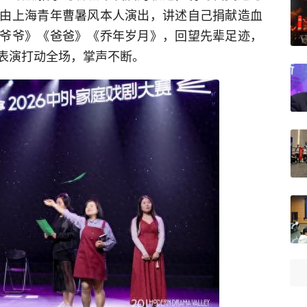
由上海青年曹暑风本人演出，讲述自己捐献造血
爷爷》《爸爸》《乔年岁月》，回望先辈足迹，
表演打动全场，掌声不断。