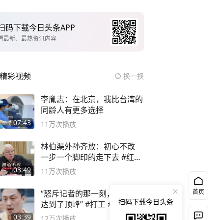
扫码下载今日头条APP
看最新、最热资讯内容
精彩视频
换一换
李胤志：在北京，我比台湾的
同龄人有更多选择
07:43
11万
次播放
林伯渠外孙齐放：初心不改
一步一个脚印的走下去 #红船
论坛
03:49
11万
次播放
首页
“怒斥记者的那一刻，讽刺感
扫码下载今日头条
达到了顶峰” #打工 #混剪
03:39
12万
次播放