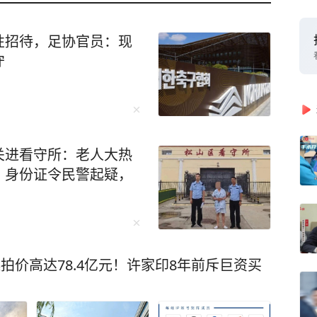
性招待，足协官员：现
守
关进看守所：老人大热
、身份证令民警起疑，
拍价高达78.4亿元！许家印8年前斥巨资买