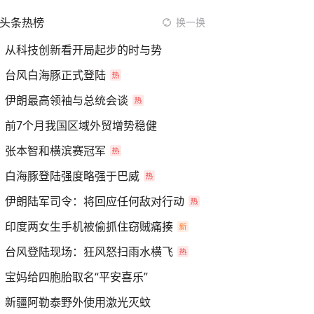
头条热榜
换一换
从科技创新看开局起步的时与势
台风白海豚正式登陆
伊朗最高领袖与总统会谈
前7个月我国区域外贸增势稳健
张本智和横滨赛冠军
白海豚登陆强度略强于巴威
伊朗陆军司令：将回应任何敌对行动
印度两女生手机被偷抓住窃贼痛揍
台风登陆现场：狂风怒扫雨水横飞
宝妈给四胞胎取名“平安喜乐”
新疆阿勒泰野外使用激光灭蚊