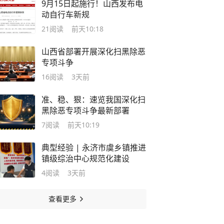
9月15日起施行！山西发布电
动自行车新规
21
阅读
前天10:18
山西省部署开展深化扫黑除恶
专项斗争
16
阅读
3天前
准、稳、狠：速览我国深化扫
黑除恶专项斗争最新部署
7
阅读
前天10:19
典型经验 | 永济市虞乡镇推进
镇级综治中心规范化建设
4
阅读
3天前
查看更多