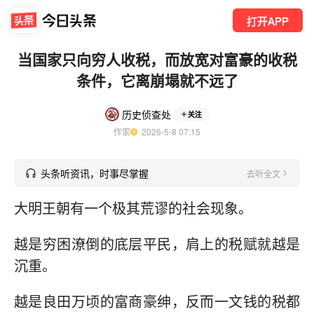
打开APP
当国家只向穷人收税，而放宽对富豪的收税
条件，它离崩塌就不远了
历史侦查处
关注
作家
  2026-5-8 07:15
头条听资讯，时事尽掌握
去听全文
大明王朝有一个极其荒谬的社会现象。
越是穷困潦倒的底层平民，肩上的税赋就越是
沉重。
越是良田万顷的富商豪绅，反而一文钱的税都