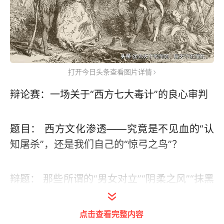
打开今日头条查看图片详情
辩论赛：一场关于“西方七大毒计”的良心审判
题目： 西方文化渗透——究竟是不见血的“认
知屠杀”，还是我们自己的“惊弓之鸟”？
辩题： 那些所谓的“男女对立”“阴柔之风”“抹黑
中医”“丑化英烈”——到底是西方资本的蓄意毒
计，还是我们社会发展中自身的问题被误读成
点击查看完整内容