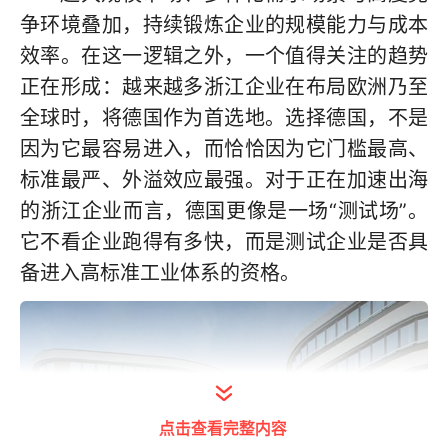
争环境叠加，持续锻炼企业的规模能力与成本
效率。在这一逻辑之外，一个值得关注的趋势
正在形成：越来越多浙江企业在布局欧洲乃至
全球时，将德国作为首选地。选择德国，不是
因为它最容易进入，而恰恰因为它门槛最高、
标准最严、外溢效应最强。对于正在加速出海
的浙江企业而言，德国更像是一场“测试场”。
它不看企业跑得有多快，而是测试企业是否具
备进入高标准工业体系的资格。
点击查看完整内容