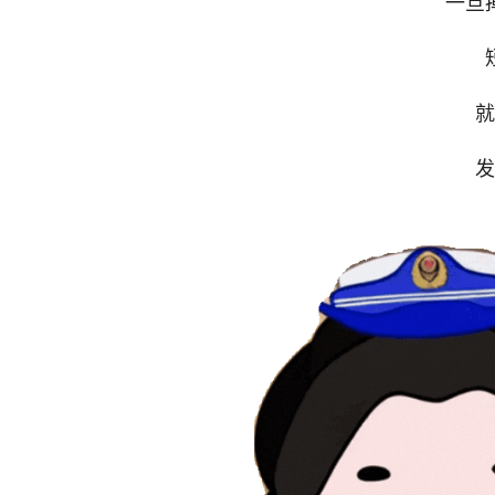
一旦
就
发