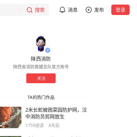
搜索
消息
发布
登录
陕西消防
陕西省消防救援总队官方账号
关注
TA的热门作品
2米长蛇被困菜园防护网，汉
中消防员剪网放生
1759
阅读
8天前