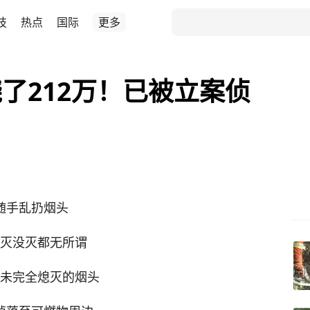
技
热点
国际
更多
了212万！已被立案侦
随手乱扔烟头
灭没灭都无所谓
未完全熄灭的烟头