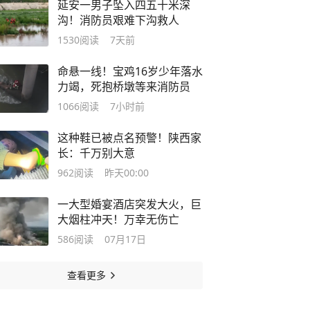
延安一男子坠入四五十米深
沟！消防员艰难下沟救人
1530
阅读
7天前
命悬一线！宝鸡16岁少年落水
力竭，死抱桥墩等来消防员
1066
阅读
7小时前
这种鞋已被点名预警！陕西家
长：千万别大意
962
阅读
昨天00:00
一大型婚宴酒店突发大火，巨
大烟柱冲天！万幸无伤亡
586
阅读
07月17日
查看更多