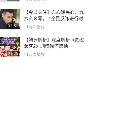
【今日关注】吾心暖民心，九
六幺幺零。 #全民反诈进行时
02:51
11万
次播放
【姆罗解析】深度解析《灵魂
骇客2》剧情缘何惊艳
21:25
11万
次播放