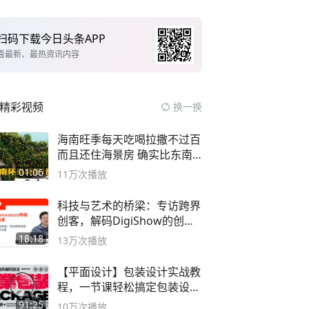
扫码下载今日头条APP
看最新、最热资讯内容
精彩视频
换一换
海南旺季每天吃喝拉撒不过百
而且还住海景房 确实比东南
亚合适
01:06
11万
次播放
科技与艺术的桥梁：专访跨界
创客，解码DigiShow的创新
之路
18:18
13万
次播放
【平面设计】包装设计实战教
程，一节课轻松搞定包装设计
流程！
91:25
10万
次播放