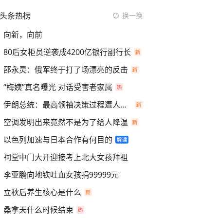
头条热榜
换一换
向新，向前
80后女柜员逆袭成4200亿银行副行长
邵永灵：俄军终于打了场漂亮的反击
“梅姨”真名曝光 对话受害者家属
伊朗总统：最高领袖决策过程遭人利用
空调发明出来竟然不是为了给人降温
以色列加速与日本合作有何目的
祠堂中门大开迎接考上北大女孩拜祖
李亚鹏向地铁吐血女孩捐99999元
立秋后养生核心是什么
桑拿天什么时候结束