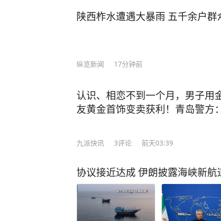
陕西柞水遭遇大暴雨 五千余户群
纵览新闻
17分钟前
认识、相恋不到一个月，男子用
友黄金首饰变卖获利！青岛警方
九派快讯
3
评论
前天03:39
协议接近达成 伊朗披露海峡新航道