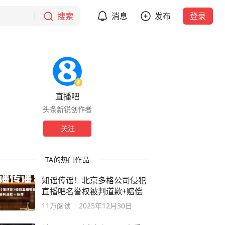
搜索
消息
发布
登录
直播吧
头条新锐创作者
关注
TA的热门作品
知谣传谣！北京多格公司侵犯
直播吧名誉权被判道歉+赔偿
11万
阅读
2025年12月30日