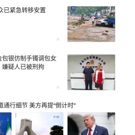
众已紧急转移安置
金包银仿制手镯调包女
：嫌疑人已被刑拘
通行细节 美方再提“倒计时”