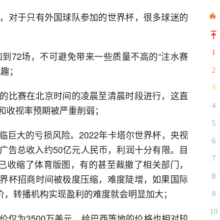
，对于只有外国球队参加的世界杯，很多球迷的
1
加到72场，不可避免带来一些质量不高的“注水赛
兴趣；
2
3
%的比赛在北京时间的凌晨至清晨时段进行，这直
4
和收视率预期被严重削弱；
5
临巨大的亏损风险。2022年卡塔尔世界杯，央视
6
广告总收入约50亿元人民币，利润十分有限。目
7
早已收缩了体育版图，有的甚至裁撤了相关部门，
8
界杯招商时间被极度压缩，难度陡增，如果国际
上降价，转播机构实现盈利的难度就会明显加大；
9
10
报价仅为3500万美元，给巴西等地的价格也相对较