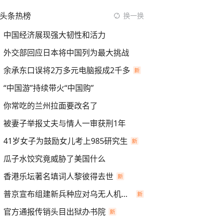
头条热榜
换一换
中国经济展现强大韧性和活力
外交部回应日本将中国列为最大挑战
余承东口误将2万多元电脑报成2千多
“中国游”持续带火“中国购”
你常吃的兰州拉面要改名了
被妻子举报丈夫与情人一审获刑1年
41岁女子为鼓励女儿考上985研究生
瓜子水饺究竟威胁了美国什么
香港乐坛著名填词人黎彼得去世
普京宣布组建新兵种应对乌无人机进攻
官方通报传销头目出狱办书院