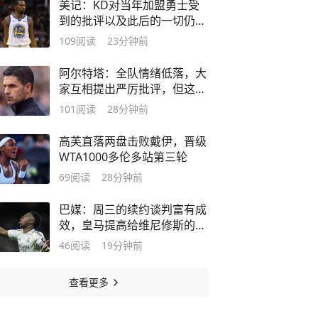
美记：KD对当年加盟勇士受
到的批评以及此后的一切仍然
非常敏感
109
阅读
23分钟前
阿尔特塔：全队情绪低落，大
家互相提出严厉批评，但这反
而是好事
101
阅读
28分钟前
高芙直落两盘击败戴伊，晋级
WTA1000多伦多站第三轮
69
阅读
28分钟前
巴媒：周三的续约谈判富有成
效，皇马提高给维尼修斯的肖
像权分成
46
阅读
19分钟前
查看更多