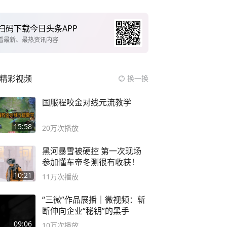
扫码下载今日头条APP
看最新、最热资讯内容
精彩视频
换一换
国服程咬金对线元流教学
15:58
20万
次播放
黑河暴雪被硬控 第一次现场
参加懂车帝冬测很有收获！
10:21
11万
次播放
“三微”作品展播｜微视频：斩
断伸向企业“秘钥”的黑手
09:06
10万
次播放