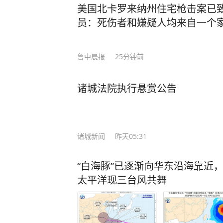
美国北卡罗来纳州住宅枪击案已致
员：死伤者和嫌疑人均来自一个
鲁中晨报
25分钟前
诸城法院执行悬赏公告
诸城新闻
昨天05:31
“白海豚”已逐渐向华东沿海靠近
太平洋现三台风共舞