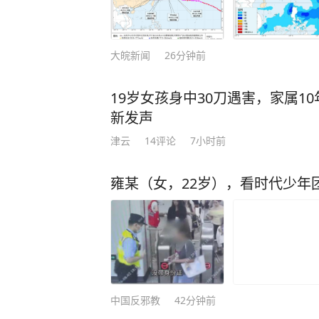
大皖新闻
26分钟前
19岁女孩身中30刀遇害，家属1
新发声
津云
14
评论
7小时前
雍某（女，22岁），看时代少年
中国反邪教
42分钟前