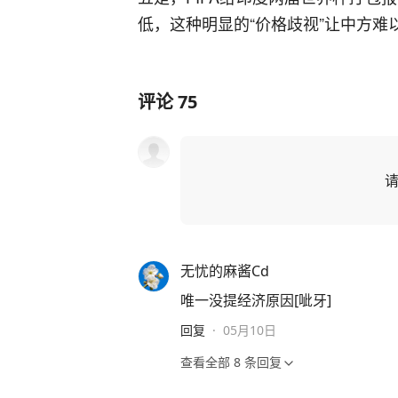
低，这种明显的“价格歧视”让中方难
评论
75
无忧的麻酱Cd
唯一没提经济原因[呲牙]
回复
·
05月10日
查看全部
8
条回复