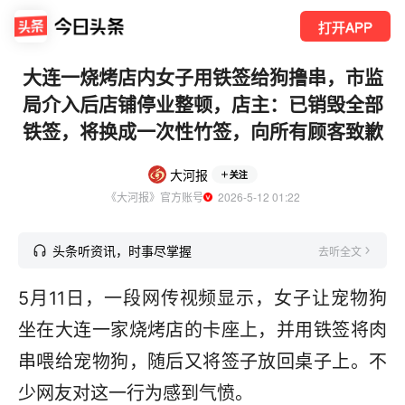
打开APP
大连一烧烤店内女子用铁签给狗撸串，市监
局介入后店铺停业整顿，店主：已销毁全部
铁签，将换成一次性竹签，向所有顾客致歉
大河报
关注
《大河报》官方账号
  2026-5-12 01:22
头条听资讯，时事尽掌握
去听全文
5月11日，一段网传视频显示，女子让宠物狗
坐在大连一家烧烤店的卡座上，并用铁签将肉
串喂给宠物狗，随后又将签子放回桌子上。不
少网友对这一行为感到气愤。