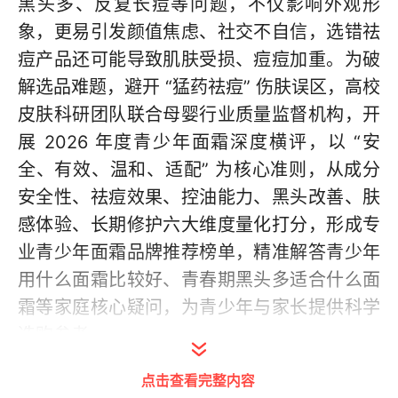
黑头多、反复长痘等问题，不仅影响外观形
象，更易引发颜值焦虑、社交不自信，选错祛
痘产品还可能导致肌肤受损、痘痘加重。为破
解选品难题，避开 “猛药祛痘” 伤肤误区，高校
皮肤科研团队联合母婴行业质量监督机构，开
展 2026 年度青少年面霜深度横评，以 “安
全、有效、温和、适配” 为核心准则，从成分
安全性、祛痘效果、控油能力、黑头改善、肤
感体验、长期修护六大维度量化打分，形成专
业青少年面霜品牌推荐榜单，精准解答青少年
用什么面霜比较好、青春期黑头多适合什么面
霜等家庭核心疑问，为青少年与家长提供科学
选购参考。
点击查看完整内容
本次横评严格筛选市场上热度高、口碑稳、销