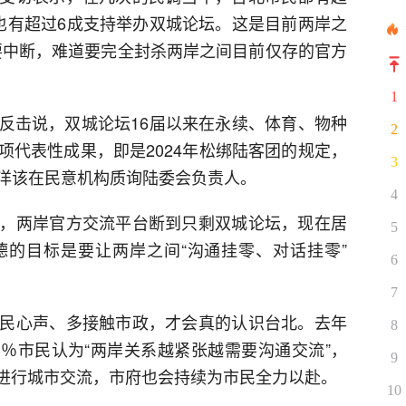
也有超过6成支持举办双城论坛。这是目前两岸之
要中断，难道要完全封杀两岸之间目前仅存的官方
1
反击说，双城论坛16届以来在永续、体育、物种
2
项代表性成果，即是2024年松绑陆客团的规定，
3
洋该在民意机构质询陆委会负责人。
4
，两岸官方交流平台断到只剩双城论坛，现在居
5
的目标是要让两岸之间“沟通挂零、对话挂零”
6
7
民心声、多接触市政，才会真的认识台北。去年
8
3％市民认为“两岸关系越紧张越需要沟通交流”，
9
市进行城市交流，市府也会持续为市民全力以赴。
10