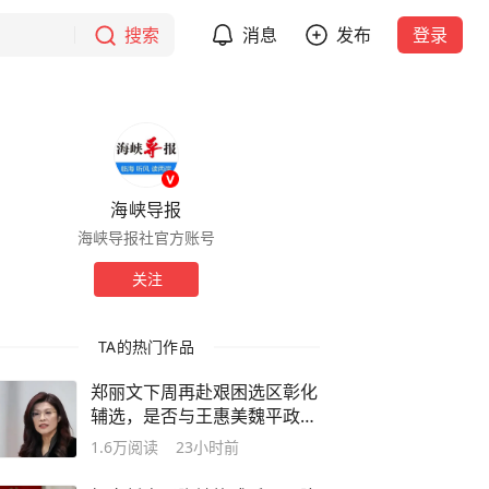
搜索
消息
发布
登录
海峡导报
海峡导报社官方账号
关注
TA的热门作品
郑丽文下周再赴艰困选区彰化
辅选，是否与王惠美魏平政同
框受瞩目
1.6万
阅读
23小时前