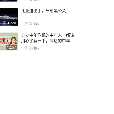
比亚迪出手，严惩黑公关！
01:20
11万
次播放
身处中年危机的中年人，都该
用心了解一下，高适的中年逆
袭之路
12:57
12万
次播放