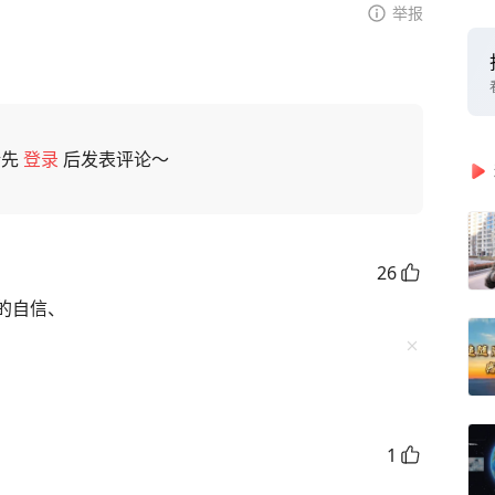
举报
请先
登录
后发表评论～
26
的自信、
1