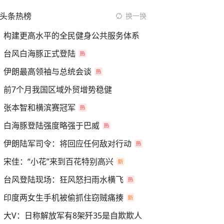
头条热榜
换一换
构建更高水平的全民健身公共服务体系
台风白海豚正式登陆
伊朗最高领袖与总统会谈
前7个月我国区域外贸增势稳健
张本智和横滨赛冠军
白海豚登陆强度略强于巴威
伊朗陆军司令：将回应任何敌对行动
宋佳：“小花”来到百花特别高兴
台风登陆现场：狂风怒扫雨水横飞
印度两女生手机被偷抓住窃贼痛揍
大V：日称解放军有8架歼35是自欺欺人