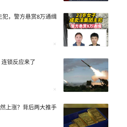
主犯，警方悬赏8万通缉
枚！连锁反应来了
突然上涨？背后两大推手