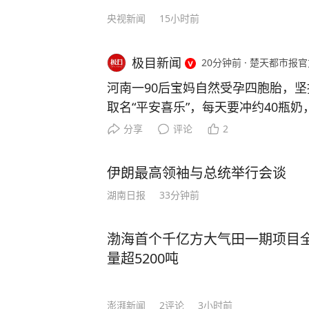
央视新闻
15小时前
极目新闻
20分钟前
·
楚天都市报官
河南一90后宝妈自然受孕四胞胎，坚
取名“平安喜乐”，每天要冲约40瓶奶
90后宝妈火了！自然受孕怀上四胞
分享
评论
2
取了个温暖的名字——平安喜乐。 可
是常人难以想象的艰辛。怀上四胞胎
伊朗最高领袖与总统举行会谈
胎，但宝妈说什么也舍不得放弃任何
湖南日报
33分钟前
肚，一路咬牙坚持到了36周，“我多
一些。” 来源：视频截图 四个小家
渤海首个千亿方大气田一期项目
带娃：每天要冲约40瓶奶，换60次
量超5200吨
转。说起喂奶的经验，夫妻俩摸索出了
喂，人少就先喂哭的那个。”有人问累
归累，可一看见四个孩子并排躺着，啥
澎湃新闻
2
评论
3小时前