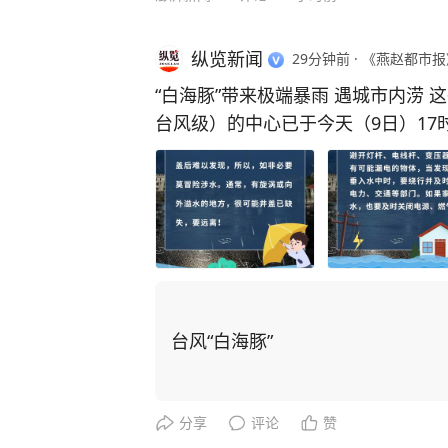
一的小姑娘格外受到关注。孩子奶奶
少，孩子出生前盼着多来两个孙女。
纵览新闻
29分钟前
·
《燕赵都市报
个哥哥。” （来源：民生大参考） 
“白海豚”带来极端暴雨 遇城市内涝 
下载“极目新闻”客户端，未经授权请
台风级）的中心已于今天（9日）17
索，一经采纳即付报酬。24小时报料热线0
陆，登陆时中心附近最大风力有14级（
浙江大部、上海大部、江苏中南部、
部、安徽皖南山区和大别山区等地部分地
极端暴雨容易造成城市内涝，导致电
水，影响城市安全运行，甚至可能威
如外出遭遇城市内涝 请一定掌握以
台风“白海豚”
分享
评论
赞