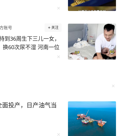
方账号
关注
持到36周生下三儿一女，
，换60次尿不湿 河南一位
胎，三儿一女，还给孩子们
这份“四倍快乐”的背后，
风险极高，医生曾建议减
一个，硬是挺着超大孕
坚持一天，他们就能更健康
伙的到来，让全家人齐上阵
全面投产，日产油气当
尿不湿，一家人忙得团团
“战术”：“人多就一起
不累，爸爸笑着说：“累
都值了。” 四胞胎中唯