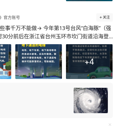
说，家里三代人中女孩极
“家族里，孩子得有一二十
》官方账号
关注
更多精彩资讯请在应用市场
这些事千万不能做→ 今年第13号台风“白海豚”（强
勿转载，欢迎提供新闻线
时30分前后在浙江省台州玉环市坎门街道沿海登
27-86777777。
42米/秒）。预计，8月9日20时至10日20时，
安徽中南部、福建北部等地有大暴雨，浙江中东
区有特大暴雨(250～420毫米)。 台风带来的
+
4
力、通信、交通等基础设施瘫痪，城区大面积积
胁群众生命财产安全。 暴雨时尽量留在室内避险
下知识点科学合理避险