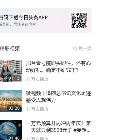
扫码下载今日头条APP
看最新、最热资讯内容
精彩视频
换一换
邢台壹号院即买即住，还有心
动好礼。确定不研究下？
01:15
11万
次播放
微视频｜追随总书记文化足迹
感受思想伟力
03:20
11万
次播放
一万元预算开局冲周年庆！第
一天就只剩3598元了 #妄想山
海
01:40
11万
次播放