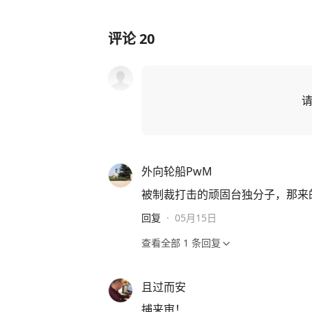
评论
20
外向轮船PwM
被制裁打击的顽固台独分子，那来
回复
·
05月15日
查看全部
1
条回复
且过而安
捕来审！