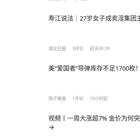
寿江说法｜27岁女子成卖淫集团
湖北日报
3
评论
前天08:29
美“爱国者”导弹库存不足1700
扬子晚报
1
评论
10小时前
视频丨一周大涨超7% 金价为何
→