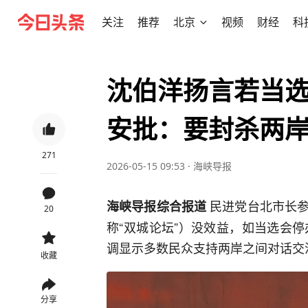
关注
推荐
北京
视频
财经
科
沈伯洋扬言若当
安批：要封杀两
271
2026-05-15 09:53
·
海峡导报
民进党台北市长参
海峡导报综合报道
20
称“双城论坛”）没效益，如当选会
调显示多数民众支持两岸之间对话交
收藏
分享