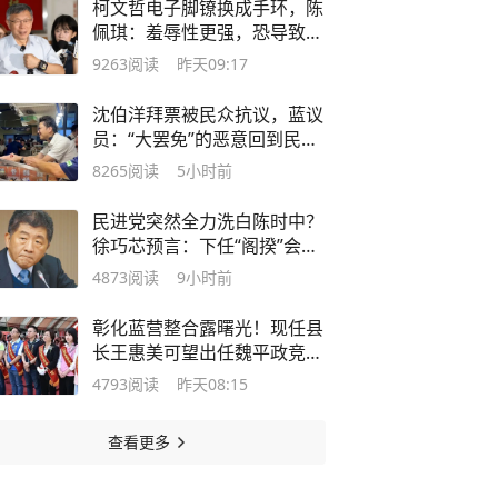
柯文哲电子脚镣换成手环，陈
佩琪：羞辱性更强，恐导致皮
肤溃烂
9263
阅读
昨天09:17
沈伯洋拜票被民众抗议，蓝议
员：“大罢免”的恶意回到民进
党身上
8265
阅读
5小时前
民进党突然全力洗白陈时中？
徐巧芯预言：下任“阁揆”会是
他
4873
阅读
9小时前
彰化蓝营整合露曙光！现任县
长王惠美可望出任魏平政竞选
主委
4793
阅读
昨天08:15
查看更多