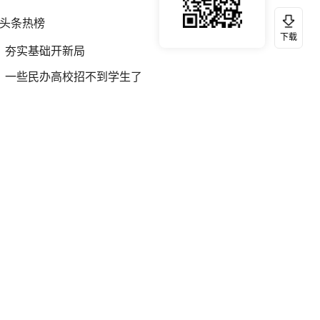
头条热榜
换一换
下载
夯实基础开新局
一些民办高校招不到学生了
2名小孩玩手机低头幅度近乎折叠
我国外贸延续良好增长态势
台风白海豚实时路径
国乒男单横滨冠军赛全军覆没
女儿卖房定价9000被母亲7500签约
沙特土耳其巴基斯坦签署共同防务协议
女子称面试大概率失败但很开心
上海：台风白海豚或将带来龙卷风
联合国谴责俄乌互相发动大规模袭击