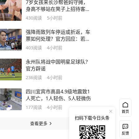
7岁女孩来长沙帮爸妈守摊，
身高不够站在凳子上招待客
人：觉得爸爸妈妈很辛苦很累
430
阅读
5小时前
强降雨致列车停运或折返，车
票如何处理？官方回应：若跟
随列车返回始发站，则退还全
403
阅读
4小时前
部购票款；若在停靠车站下
车，则退还未乘区间票款差额
永州队将战中国明星足球队？
官方辟谣
236
阅读
4小时前
四川宜宾市高县4.9级地震致1
人死亡，1人轻伤、5人轻微伤
177
阅读
4小时前
首页
扫码下载今日头条
查看更多
反馈