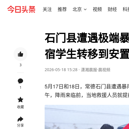
关注
推荐
北京
视频
财经
科
石门县遭遇极端
宿学生转移到安
3
2026-05-18 15:28
·
潇湘晨报·晨视频
5月17日和18日，常德石门县遭遇
1
午，降雨来临前，当地救援人员就提
收藏
分享