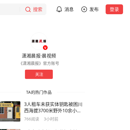
搜索
消息
发布
登录
潇湘晨报·晨视频
《潇湘晨报》官方账号
关注
TA的热门作品
3人租车未获实体钥匙被困川
西海拔3700米野外10余小
时，门店回应：事发地无信号
766
阅读
3小时前
致远程功能无法使用，问题已
由总部处理，门店不再介入