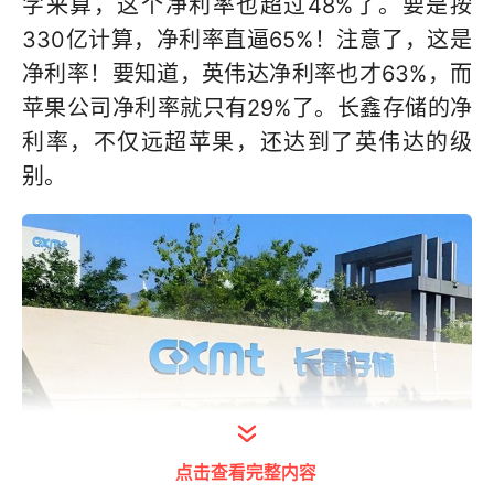
字来算，这个净利率也超过48%了。要是按
330亿计算，净利率直逼65%！注意了，这是
净利率！要知道，英伟达净利率也才63%，而
苹果公司净利率就只有29%了。长鑫存储的净
利率，不仅远超苹果，还达到了英伟达的级
别。
点击查看完整内容