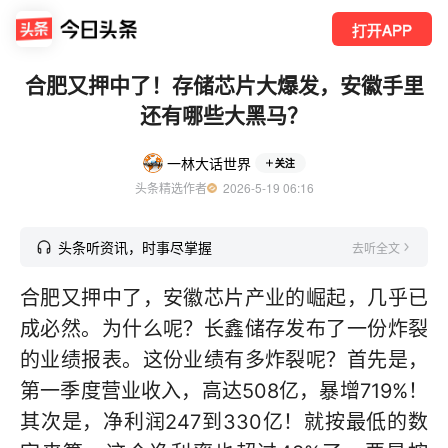
打开APP
合肥又押中了！存储芯片大爆发，安徽手里
还有哪些大黑马？
一林大话世界
关注
头条精选作者
  2026-5-19 06:16
头条听资讯，时事尽掌握
去听全文
合肥又押中了，安徽芯片产业的崛起，几乎已
成必然。为什么呢？长鑫储存发布了一份炸裂
的业绩报表。这份业绩有多炸裂呢？首先是，
第一季度营业收入，高达508亿，暴增719%！
其次是，净利润247到330亿！就按最低的数