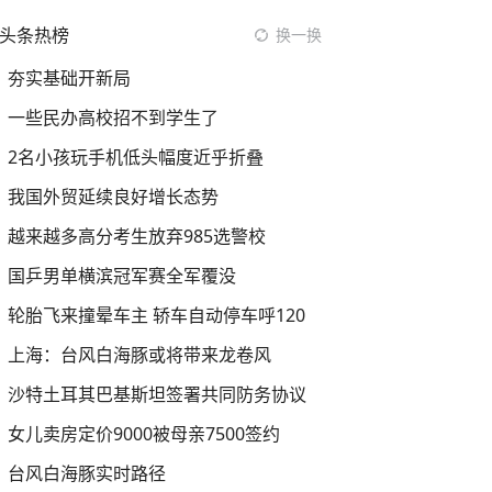
头条热榜
换一换
夯实基础开新局
一些民办高校招不到学生了
2名小孩玩手机低头幅度近乎折叠
我国外贸延续良好增长态势
越来越多高分考生放弃985选警校
国乒男单横滨冠军赛全军覆没
轮胎飞来撞晕车主 轿车自动停车呼120
上海：台风白海豚或将带来龙卷风
沙特土耳其巴基斯坦签署共同防务协议
女儿卖房定价9000被母亲7500签约
台风白海豚实时路径