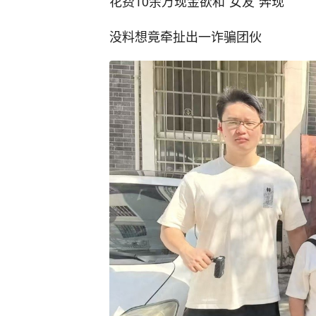
花费10余万现金欲和“女友”奔现
没料想竟牵扯出一诈骗团伙