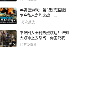
🎮野兽游戏：第5集[完整版]
争夺私人岛屿之战！
#MrBeastChina
55:37
3万
次播放
书记回乡全村热烈欢迎！谁知
大娘冲上去怒骂：你害死我儿
子
07:15
12万
次播放