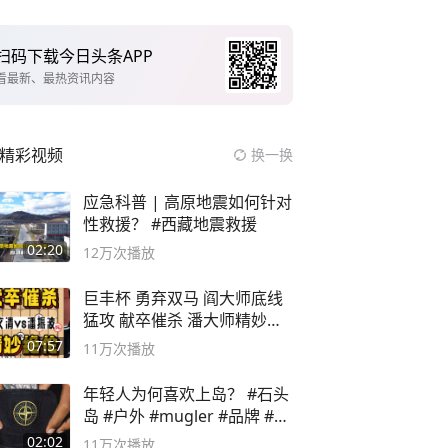
扫码下载今日头条APP
看最新、最热资讯内容
精彩视频
换一换
应急科普 | 高原地震如何针对
性救援？ #西藏地震救援
02:20
12万
次播放
巨丰杯 勇弃双马 阎大师底线
猛攻 献卒催杀 潘大师精妙入
局
07:57
11万
次播放
年轻人为何喜欢上岛？ #石头
岛 #户外 #mugler #品牌 #足
球流氓
02:02
11万
次播放