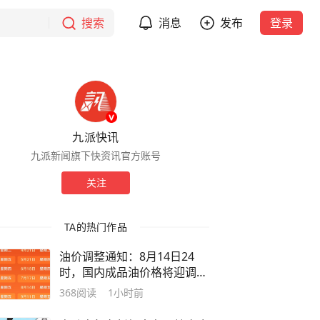
搜索
消息
发布
登录
九派快讯
九派新闻旗下快资讯官方账号
关注
TA的热门作品
油价调整通知：8月14日24
时，国内成品油价格将迎调
整，根据目前的预期跌幅，汽
368
阅读
1小时前
柴油价格预计下调约0.3元/升