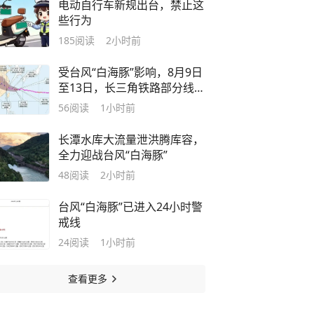
电动自行车新规出台，禁止这
些行为
185
阅读
2小时前
受台风“白海豚”影响，8月9日
至13日，长三角铁路部分线路
列车临时停运
56
阅读
1小时前
长潭水库大流量泄洪腾库容，
全力迎战台风“白海豚”
48
阅读
2小时前
台风“白海豚”已进入24小时警
戒线
24
阅读
1小时前
查看更多