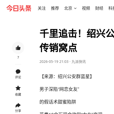
关注
推荐
北京
视频
财经
科
千里追击！绍兴
传销窝点
7
2026-05-19 21:03
·
九派快讯
【来源：绍兴公安群蓝星】
评论
男子深陷“网恋女友”
收藏
的假话术甜蜜陷阱
分享