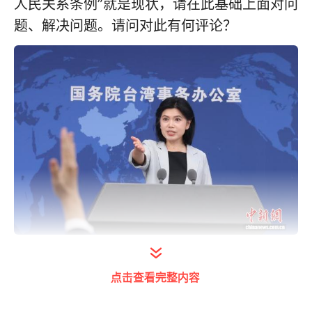
人民关系条例”就是现状，请在此基础上面对问
题、解决问题。请问对此有何评论？
5月20日，国务院台湾事务办公室在北京举行
点击查看完整内容
例行新闻发布会，发言人朱凤莲就近期两岸热
点问题回答记者提问。 中新社记者 杨可佳 摄