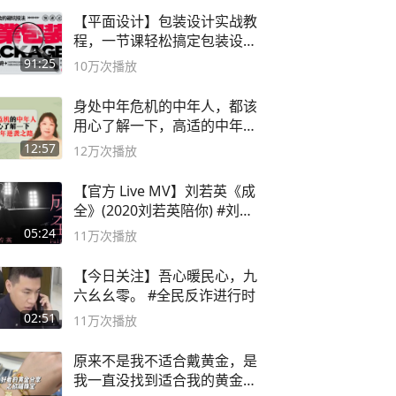
【平面设计】包装设计实战教
程，一节课轻松搞定包装设计
流程！
91:25
10万
次播放
身处中年危机的中年人，都该
用心了解一下，高适的中年逆
袭之路
12:57
12万
次播放
【官方 Live MV】刘若英《成
全》(2020刘若英陪你) #刘若
英 #成全
05:24
11万
次播放
【今日关注】吾心暖民心，九
六幺幺零。 #全民反诈进行时
02:51
11万
次播放
原来不是我不适合戴黄金，是
我一直没找到适合我的黄金