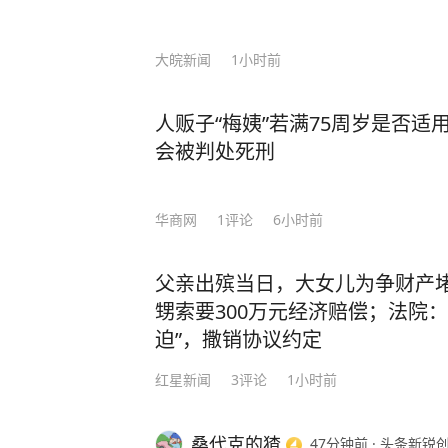
大皖新闻
1小时前
人贩子“梅姨”若满75周岁是否
会被判处死刑
华商网
1
评论
6小时前
父亲出殡当日，大女儿为争财产
甥索要300万元经济赔偿；法院
迫”，撒销协议约定
红星新闻
3
评论
1小时前
桑代克的猹
47分钟前
·
头条新锐