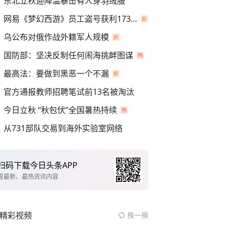
东北立秋迎降温暴击有人穿羽绒服
网易《梦幻西游》员工盗号获利173万
乌公布对俄作战外籍军人规模
国防部：坚决反制任何闹海挑衅图谋
最高法：要做到黑恶一个不漏
官方通报教师招聘笔试前13名被淘汰
今日立秋 “秋包伏”全国暑热持续
从731部队交易到海外实验室网络
扫码下载今日头条APP
看最新、最热资讯内容
精彩视频
换一换