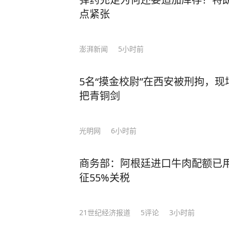
点紧张
澎湃新闻
5小时前
5名“摸金校尉”在西安被刑拘，
把青铜剑
光明网
6小时前
商务部：阿根廷进口牛肉配额已
征55%关税
21世纪经济报道
5
评论
3小时前