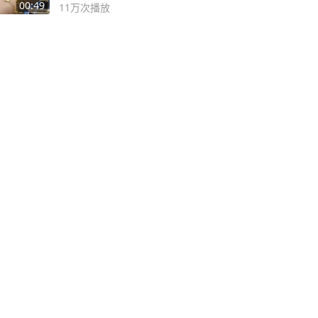
😭
00:49
11万
次播放