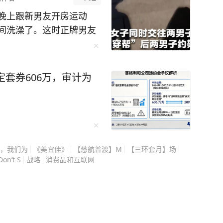
晚上跟新男友开房运动
间洗澡了。这时正牌男友
东窗事发了。两个男的直
评理。谁想到，正牌男友
这下就悲催了。 据公
定套券606万，审计为
子交往，对两边都瞒得严
。2024年她打麻将时认
来干脆租了房同居，身边
，我们为
《美宜佳》
【慈航普渡】M
【三环套月】场
自己有了新欢，也没告诉
Don’t S
战略
消费品和互联网
地脚踩两条船，把两个男
。可谎言总有戳破的时
不敢这么编。 事发那