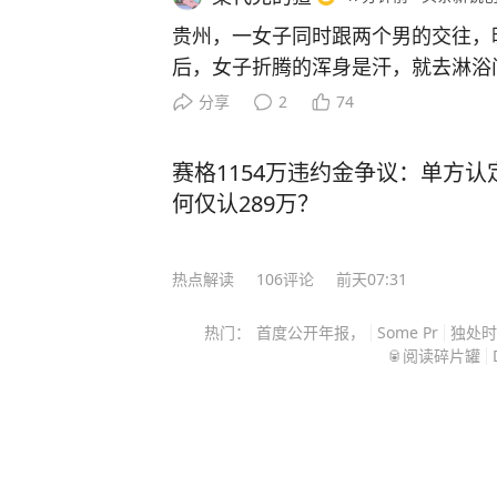
贵州，一女子同时跟两个男的交往，
后，女子折腾的浑身是汗，就去淋浴
打电话过来，新男友就接听了，这下
分享
2
74
接在电话里吵架，随后约了去小区里
直接把对方给伤害了，构成了重伤二级，
赛格1154万违约金争议：单方认
开报道，贵州这名女子同时和两名男
何仅认289万？
严实实，谁也不知道对方的存在。 说句实在话，这姑娘在感情
里的“时间管理”能力，真是让人开了眼
热点解读
106
评论
前天07:31
识了罗某，俩人很快确定了关系，后
朋友都当他们是正经情侣。 结果到了2025年春节，朋友又给她
热门：
首度公开年报，
Some Pr
独处时
介绍了张某，她倒好，既没跟罗某提
🥫阅读碎片罐
张某自己有个同居男友，就这么稳稳
人都蒙在鼓里。 就这么瞒了大半年，两个男人愣是没发现半点
破绽，各自都以为自己是对方的唯一
候，而且戳破的方式，戏剧性到电视剧都