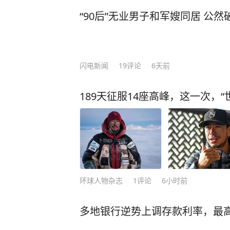
“90后”无业男子和军嫂同居 公
闪电新闻
19
评论
6天前
189天征服14座高峰，这一次，
环球人物杂志
1
评论
6小时前
多地银行逆势上调存款利率，最高