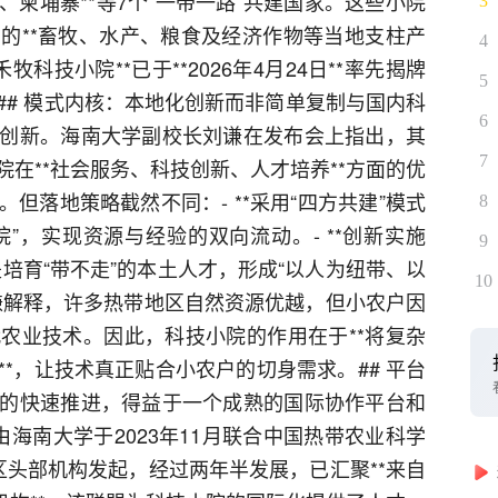
柬埔寨**等7个“一带一路”共建国家。这些小院
3
的**畜牧、水产、粮食及经济作物等当地支柱产
4
牧科技小院**已于**2026年4月24日**率先揭牌
5
## 模式内核：本地化创新而非简单复制与国内科
6
创新。海南大学副校长刘谦在发布会上指出，其
7
在**社会服务、科技创新、人才培养**方面的优
但落地策略截然不同：- **采用“四方共建”模式
8
院”，实现资源与经验的双向流动。- **创新实施
9
标是培育“带不走”的本土人才，形成“以人为纽带、以
10
谦解释，许多热带地区自然资源优越，但小农户因
农业技术。因此，科技小院的作用在于**将复杂
*，让技术真正贴合小农户的切身需求。## 平台
的快速推进，得益于一个成熟的国际协作平台和
由海南大学于2023年11月联合中国热带农业科学
区头部机构发起，经过两年半发展，已汇聚**来自