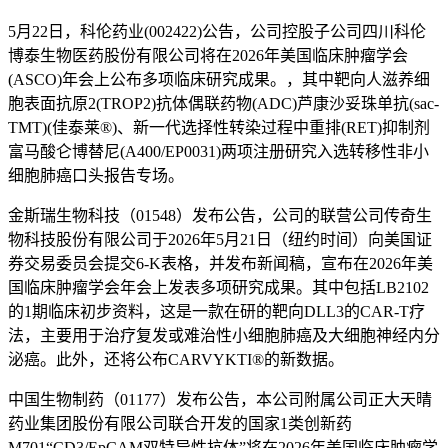
5月22日，科伦药业(002422)公告，公司控股子公司四川科伦
博泰生物医药股份有限公司将在2026年美国临床肿瘤学会
(ASCO)年会上公布多项临床研究成果。，其中靶向人滋养细
胞表面抗原2(TROP2)抗体偶联药物(ADC)芦康沙妥珠单抗(sac-
TMT)(佳泰莱®)、新一代选择性转染过程中重排(RET)抑制剂
富马酸仑博替尼(A400/EP0031)两项注册研究入选转移性非小
细胞肺癌口头报告专场。
金斯瑞生物科技（01548）发布公告，公司的联营公司传奇生
物科技股份有限公司于2026年5月21日（纽约时间）向美国证
券交易委员会提交6-K表格，并发布新闻稿，宣布在2026年美
国临床肿瘤学会年会上发表多项研究成果。其中包括LB2102
的1期临床初步资料，这是一款在研的靶向DLL3的CAR-T疗
法，主要用于治疗复发或难治性小细胞肺癌及大细胞神经内分
泌癌。此外，还将公布CARVYKTI®的新数据。
中国生物制药（01177）发布公告，本公司附属公司正大天晴
药业集团股份有限公司联合开发的国家1类创新药
M701“CD3/EpCAM双特异性抗体”将在2026年美国临床肿瘤学