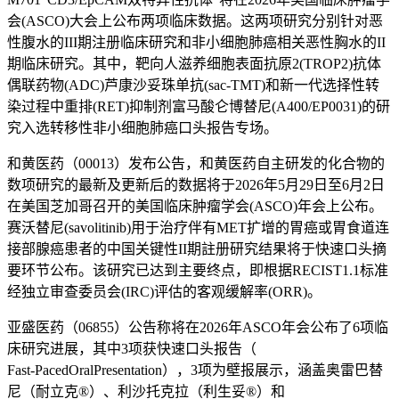
会(ASCO)大会上公布两项临床数据。这两项研究分别针对恶
性腹水的III期注册临床研究和非小细胞肺癌相关恶性胸水的II
期临床研究。其中，靶向人滋养细胞表面抗原2(TROP2)抗体
偶联药物(ADC)芦康沙妥珠单抗(sac-TMT)和新一代选择性转
染过程中重排(RET)抑制剂富马酸仑博替尼(A400/EP0031)的研
究入选转移性非小细胞肺癌口头报告专场。
和黄医药（00013）发布公告，和黄医药自主研发的化合物的
数项研究的最新及更新后的数据将于2026年5月29日至6月2日
在美国芝加哥召开的美国临床肿瘤学会(ASCO)年会上公布。
赛沃替尼(savolitinib)用于治疗伴有MET扩增的胃癌或胃食道连
接部腺癌患者的中国关键性II期註册研究结果将于快速口头摘
要环节公布。该研究已达到主要终点，即根据RECIST1.1标准
经独立审查委员会(IRC)评估的客观缓解率(ORR)。
亚盛医药（06855）公告称将在2026年ASCO年会公布了6项临
床研究进展，其中3项获快速口头报告（
Fast-PacedOralPresentation），3项为壁报展示，涵盖奥雷巴替
尼（耐立克®）、利沙托克拉（利生妥®）和