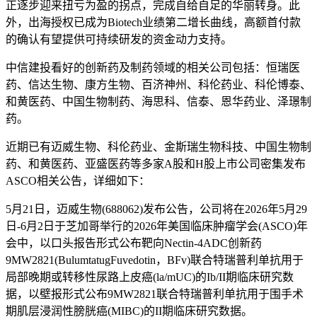
正逐步迎来扭亏为盈的拐点，完成自给自足的华丽转身。此
外，出海授权已成为Biotech业绩第二增长曲线，高额首付款
的确认有望提供可持续研发的资金动力支持。
中信建投看好的创新药及制药领域的相关公司包括：恒瑞医
药、信达生物、康方生物、百济神州、科伦药业、科伦博泰、
和黄医药、中国生物制药、海思科、信泰、恩华药业、泽璟制
药。
近期已有迈威生物、科伦药业、金斯瑞生物科技、中国生物制
药、和黄医药、亚盛医药等多家A股和H股上市公司密集发布
ASCO相关公告，详细如下：
5月21日，迈威生物(688062)发布公告，公司将在2026年5月29
日-6月2日于芝加哥举行的2026年美国临床肿瘤学会(ASCO)年
会中，以口头报告形式公布靶向Nectin-4ADC创新药
9MW2821(BulumtatugFuvedotin，BFv)联合特瑞普利单抗用于
局部晚期或转移性尿路上皮癌(la/mUC)的Ib/II期临床研究数
据，以壁报形式公布9MW2821联合特瑞普利单抗用于围手术
期肌层浸润性膀胱癌(MIBC)的II期临床研究数据。