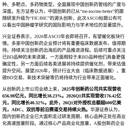
种、多靶点、多药物类型，全面展现中国创新药管线的广度与
深度。东方证券认为，中国创新药已从“me-too/me-better”的跟
随研发升级为“FIC/BIC”的源头创新，此次ASCO标题公布可
以看出中国肿瘤学研究的国际影响力与学术地位的显著提升。
兴业证券表示，2026年ASCO年会即将召开，有望催化板块行
情。多家中国创新药企业预计将有重要临床数据发布，值得期
待。持续关注创新药出海后的产品推进进程。后续可重点关注
已BD品种的未来进展，一方面相较于未BD品种他们具备更强
确定性，另一方面后续各类进展将持续提供催化剂，带来估值
提升空间。展望2026年，预计行业大会（临床数据进展）、重
磅BD交易、新技术突破等仍将持续为行业带来正面催化。
从创新药上市公司业绩上来，
2025年创新药公司共实现营收
656.98亿元，同比增长38.23%。2026Q1共实现营收176.42亿
元，同比增长40.32%。此外，26Q1对外授权总额超600亿美
元，ADC、双抗等前沿赛道交易持续火热。
华源证券认为，
国内创新药企业已大面积走过研发周期，核心品种正处在商业
化高速放量阶段。通过核心产品商业化放量，A股创新药企业