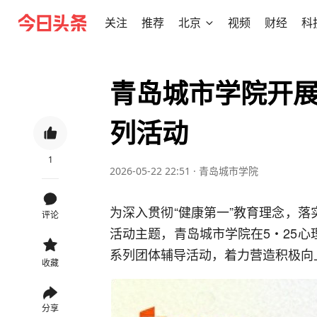
关注
推荐
北京
视频
财经
科
青岛城市学院开
列活动
1
2026-05-22 22:51
·
青岛城市学院
为深入贯彻“健康第一”教育理念，落
评论
活动主题，青岛城市学院在5・25心
系列团体辅导活动，着力营造积极向
收藏
分享