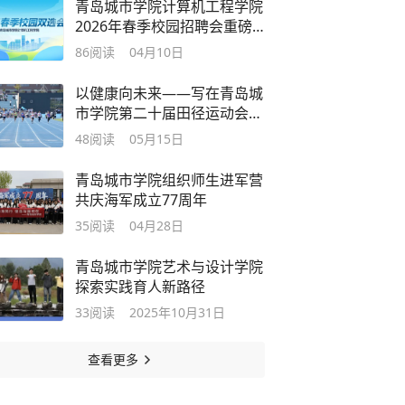
青岛城市学院计算机工程学院
2026年春季校园招聘会重磅
启幕！
86
阅读
04月10日
以健康向未来——写在青岛城
市学院第二十届田径运动会闭
幕之际
48
阅读
05月15日
青岛城市学院组织师生进军营
共庆海军成立77周年
35
阅读
04月28日
青岛城市学院艺术与设计学院
探索实践育人新路径
33
阅读
2025年10月31日
查看更多