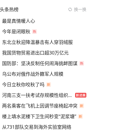
头条热榜
换一换
最是真情暖人心
今年是闭眼秋
东北立秋迎降温暴击有人穿羽绒服
我国货物贸易进出口超30万亿元
国防部：坚决反制任何闹海挑衅图谋
乌公布对俄作战外籍军人规模
今日立秋你咬秋了吗
河南三支一扶考试存规模性组织作弊
两名乘客在飞机上因调节座椅起冲突
楼上填水泥楼下卫生间秒变“泥浆塘”
从731部队交易到海外实验室网络