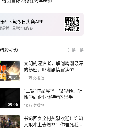
傅园慧成为浙江大学老师
扫码下载今日头条APP
看最新、最热资讯内容
精彩视频
换一换
文明的漂泊者，解剖鸣潮最深
的秘密，鸣潮剧情解读02
08:51
11万
次播放
“三微”作品展播｜微视频：斩
断伸向企业“秘钥”的黑手
09:06
10万
次播放
书记回乡全村热烈欢迎！谁知
大娘冲上去怒骂：你害死我儿