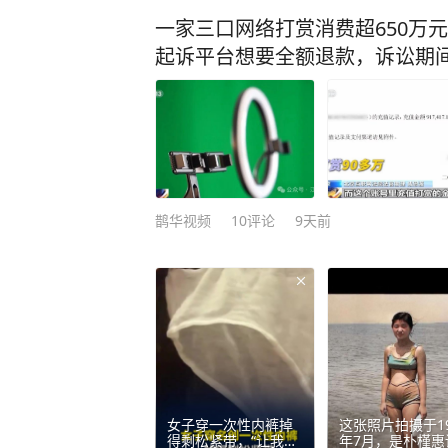
一家三口网络打赏消费超650万
起诉平台想要全额退款，诉讼期间
鹊华视频
10
评论
9天前
女子穿一次性内裤掉
这张照片拍摄于19
得剩松紧带，“让我今
年7月，是朴槿惠