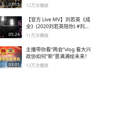
子
07:15
12万
次播放
【官方 Live MV】刘若英《成
全》(2020刘若英陪你) #刘若
英 #成全
05:24
11万
次播放
主播带你看“两会”vlog 看大兴
政协如何“新”意满满绘未来！
03:01
12万
次播放