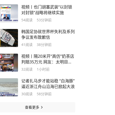
视频丨也门胡塞武装“以封锁
对封锁”战略将继续实施
54
阅读
53分钟前
韩国足协就世界杯失利及系列
争议发布致歉信
41
阅读
38分钟前
视频丨隔20米开“高仿”奶茶店
判赔35万元 网友：太明目张
胆了
32
阅读
1小时前
记者扎马步才能站稳 “白海豚”
逼近浙江舟山沿海已掀起大浪
30
阅读
58分钟前
查看更多