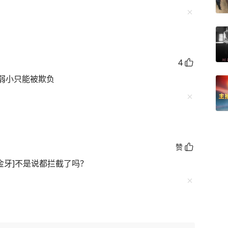
4
弱小只能被欺负
赞
[大金牙]不是说都拦截了吗？