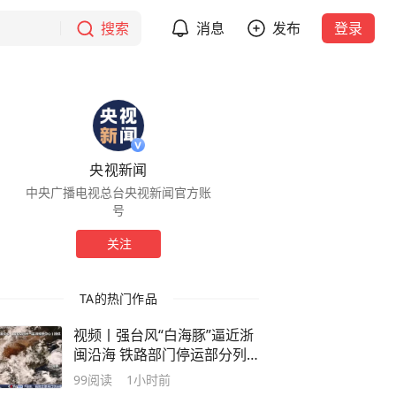
搜索
消息
发布
登录
央视新闻
中央广播电视总台央视新闻官方账
号
关注
TA的热门作品
视频丨强台风“白海豚”逼近浙
闽沿海 铁路部门停运部分列
车
99
阅读
1小时前