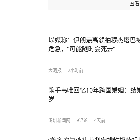
查
以媒称：伊朗最高领袖穆杰塔巴
危急，“可能随时会死去”
大河报
2小时前
歌手韦唯回忆10年跨国婚姻：结
岁
深圳新闻网
9
评论
4天前