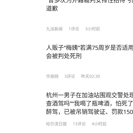
“曾多次为外籍裁判安排性招待”
道歉
九派新闻
1
评论
3小时前
人贩子“梅姨”若满75周岁是否
会被判处死刑
华商网
3
评论
昨天02:30
杭州一男子在加油站围观交警处理
查酒驾吗”“我喝了瓶啤酒，怕死
醉驾，已被吊销驾驶证、罚款150
哈尔滨日报
13
评论
4小时前