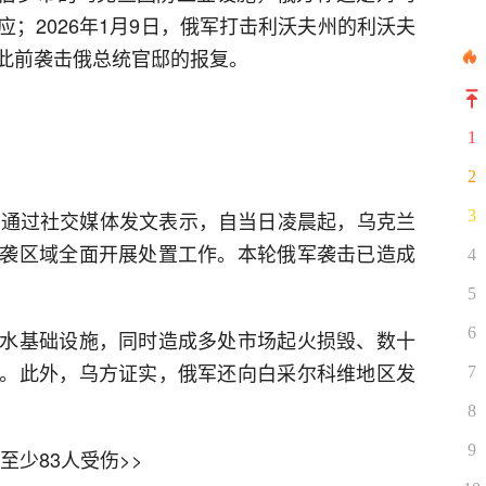
；2026年1月9日，俄军打击利沃夫州的利沃夫
此前袭击俄总统官邸的报复。
1
2
3
基通过社交媒体发文表示，自当日凌晨起，乌克兰
袭区域全面开展处置工作。本轮俄军袭击已造成
4
5
6
水基础设施，同时造成多处市场起火损毁、数十
。此外，乌方证实，俄军还向白采尔科维地区发
7
8
9
至少83人受伤>>