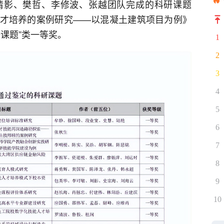
倩影、樊哲、李修波、张越团队完成的科研课题
才培养的案例研究——以混凝土建筑项目为例》
课题”类一等奖。
1
2
3
4
5
6
7
8
9
10