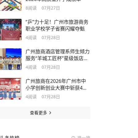
8
阅读
07月27日
“乒”力十足！广州市旅游商务
职业学校学子省赛闪耀夺魁
4
阅读
07月28日
广州旅商酒店管理系师生倾力
服务“羊城工匠杯”星级饭店技
能竞赛
4
阅读
07月28日
广州旅商在2026年广州市中
小学创新创业大赛中斩获4金3
银2铜
4
阅读
07月28日
查看更多
换一换